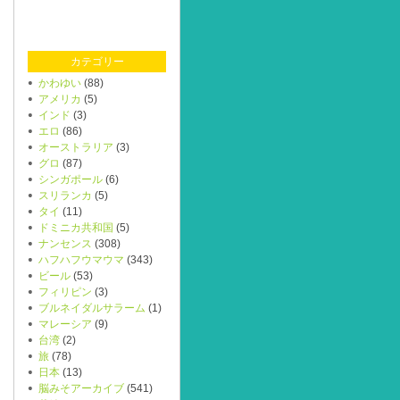
カテゴリー
かわゆい
(88)
アメリカ
(5)
インド
(3)
エロ
(86)
オーストラリア
(3)
グロ
(87)
シンガポール
(6)
スリランカ
(5)
タイ
(11)
ドミニカ共和国
(5)
ナンセンス
(308)
ハフハフウマウマ
(343)
ビール
(53)
フィリピン
(3)
ブルネイダルサラーム
(1)
マレーシア
(9)
台湾
(2)
旅
(78)
日本
(13)
脳みそアーカイブ
(541)