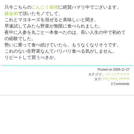
只今こちらの
にんにく味噌
に絶賛ハマリ中でございます。
錬金術
で頂いたモノでして、
これとマヨネーズを混ぜると美味しいと聞き、
早速試してみたら野菜が無限に食べられました。
夜中に人参を丸ごと一本食べたのは、長い人生の中で初めて
の経験でした。
勢いに乗って食べ続けていたら、もうなくなりそうです。
これのない生野菜なんてバリバリ食べる気がしません。
リピートして買うべきか。
Posted on 2009-11-27
カテゴリ:
ハフハフウマウマ
タグ:
???
,
????
,
??????
2 Comments