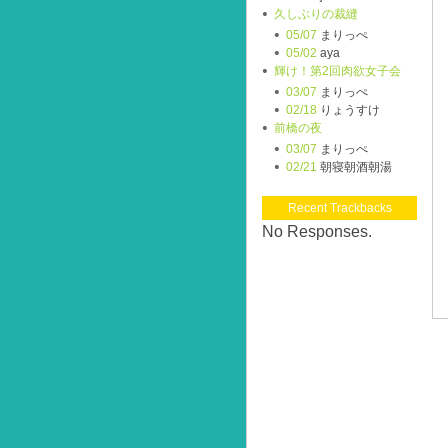
久しぶりの裁縫
05/07
まりっぺ
05/02
aya
輝け！第2回肉欲女子会
03/07
まりっぺ
02/18
りょうすけ
前橋の夜
03/07
まりっぺ
02/21
朝寝朝酒朝湯
Recent Trackbacks
No Responses.