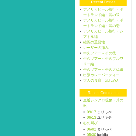
Recent Entries
アメリカビール旅行・ポ
ートランド編・其の弐
アメリカビール旅行・ポ
ートランド編・其の壱
アメリカビール旅行・シ
アトル編
確認の重要性
レーザーの痛み
牛久ツアー～その後
牛久ツアー～牛久ブルワ
リー編
牛久ツアー～牛久大仏編
出張カレーパーティー
大人の食育 流しめん
Recent Comments
直近シンクロ現象・其の
弐
09/17
まりっぺ
06/13
ユリキチ
心の叫び
06/02
まりっぺ
05/30
junkita