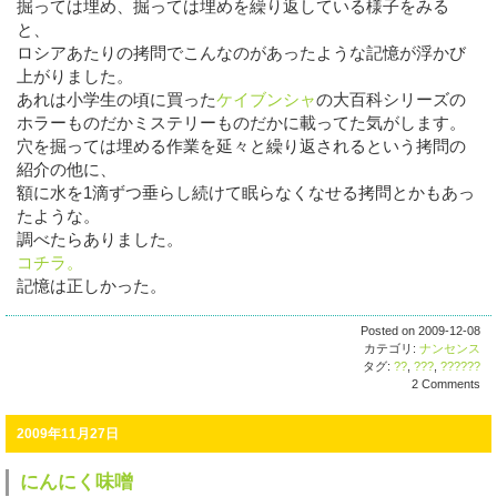
掘っては埋め、掘っては埋めを繰り返している様子をみる
と、
ロシアあたりの拷問でこんなのがあったような記憶が浮かび
上がりました。
あれは小学生の頃に買った
ケイブンシャ
の大百科シリーズの
ホラーものだかミステリーものだかに載ってた気がします。
穴を掘っては埋める作業を延々と繰り返されるという拷問の
紹介の他に、
額に水を1滴ずつ垂らし続けて眠らなくなせる拷問とかもあっ
たような。
調べたらありました。
コチラ。
記憶は正しかった。
Posted on 2009-12-08
カテゴリ:
ナンセンス
タグ:
??
,
???
,
??????
2 Comments
2009年11月27日
にんにく味噌