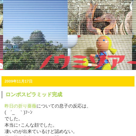
2009年11月17日
ロンポスピラミッド完成
昨日の折り薔薇
についての息子の反応は、
( ´_ゝ｀)ﾌｰﾝ
でした。
本当に↑こんな顔でした。
凄いのが出来ているけど認めない。