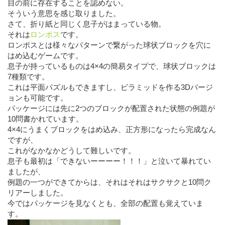
目の前に存在することを認めない。
そういう意思を感じ取りました。
さて、折り紙と同じく息子がはまっている物。
それは
ロンポス
です。
ロンポスとは様々なパターンで繋がった球状ブロックを穴に
はめ込むゲームです。
息子が持っているものは4×4の簡易タイプで、球状ブロックは
7種類です。
これは平面パズルもできますし、ピラミッドを作る3Dバージ
ョンも可能です。
パッケージには先に2つのブロックが配置された状態の例題が
10問書かれています。
4×4にうまくブロックをはめ込み、正方形になったら完成なん
ですが、
これがなかなかどうして難しいです。
息子も最初は「できないーーーー！！！」と泣いて暴れてい
ましたが、
例題の一つができてからは、それはそれはサクサクと10問ク
リアーしました。
今ではパッケージを見なくとも、全部の配置も覚えていま
す。