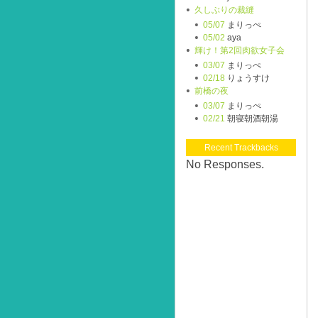
久しぶりの裁縫
05/07
まりっぺ
05/02
aya
輝け！第2回肉欲女子会
03/07
まりっぺ
02/18
りょうすけ
前橋の夜
03/07
まりっぺ
02/21
朝寝朝酒朝湯
Recent Trackbacks
No Responses.