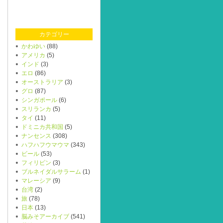
カテゴリー
かわゆい
(88)
アメリカ
(5)
インド
(3)
エロ
(86)
オーストラリア
(3)
グロ
(87)
シンガポール
(6)
スリランカ
(5)
タイ
(11)
ドミニカ共和国
(5)
ナンセンス
(308)
ハフハフウマウマ
(343)
ビール
(53)
フィリピン
(3)
ブルネイダルサラーム
(1)
マレーシア
(9)
台湾
(2)
旅
(78)
日本
(13)
脳みそアーカイブ
(541)