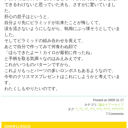
できるわけないと思っていた夫も、さすがに驚いていまし
た。
肝心の息子はというと、
自分より先にピラミッドが出来たことが悔しくて、
涙を流さないようにしながら、執拗にぶっ壊そうとしていま
した。
そしてピラミッドの組み合わせを覚えて、
あとで自分で作ってみて何食わぬ顔で
「ほらできたよー！カイロが最初に作ったね」
と手柄を取る気満々なのはみえみえです。
これがいつものパターンですから。
これよりもっとパーツの多いロンポスもあるようなので、
今年のクリスマスプレゼントはこれにしようかと考えていま
す。
わたくしもやりたいのです。
Posted on 2009-11-17
カテゴリ:
脳みそアーカイブ
タグ:
?
,
??
,
??
,
???
,
???
,
????
,
???????
7 Comments
2009年11月02日