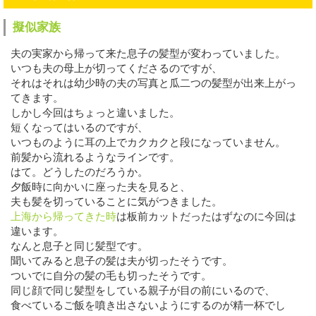
擬似家族
夫の実家から帰って来た息子の髪型が変わっていました。
いつも夫の母上が切ってくださるのですが、
それはそれは幼少時の夫の写真と瓜二つの髪型が出来上がっ
てきます。
しかし今回はちょっと違いました。
短くなってはいるのですが、
いつものように耳の上でカクカクと段になっていません。
前髪から流れるようなラインです。
はて。どうしたのだろうか。
夕飯時に向かいに座った夫を見ると、
夫も髪を切っていることに気がつきました。
上海から帰ってきた時
は板前カットだったはずなのに今回は
違います。
なんと息子と同じ髪型です。
聞いてみると息子の髪は夫が切ったそうです。
ついでに自分の髪の毛も切ったそうです。
同じ顔で同じ髪型をしている親子が目の前にいるので、
食べているご飯を噴き出さないようにするのが精一杯でし