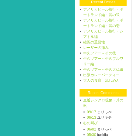
Recent Entries
アメリカビール旅行・ポ
ートランド編・其の弐
アメリカビール旅行・ポ
ートランド編・其の壱
アメリカビール旅行・シ
アトル編
確認の重要性
レーザーの痛み
牛久ツアー～その後
牛久ツアー～牛久ブルワ
リー編
牛久ツアー～牛久大仏編
出張カレーパーティー
大人の食育 流しめん
Recent Comments
直近シンクロ現象・其の
弐
09/17
まりっぺ
06/13
ユリキチ
心の叫び
06/02
まりっぺ
05/30
junkita