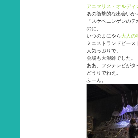
アニマリス・オルディス
あの衝撃的な出会いか
『スケベニンゲンのテ
のに、
いつのまにやら
大人の
ミニストランドビース
人気っぷりで、
会場も大混雑でした。
ああ、フジテレビがタ
どうりでねえ。
ふーん。