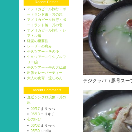
Recent Entries
アメリカビール旅行・ポ
ートランド編・其の弐
アメリカビール旅行・ポ
ートランド編・其の壱
アメリカビール旅行・シ
アトル編
確認の重要性
レーザーの痛み
牛久ツアー～その後
牛久ツアー～牛久ブルワ
リー編
牛久ツアー～牛久大仏編
出張カレーパーティー
大人の食育 流しめん
テジクッパ（豚骨スー
Recent Comments
直近シンクロ現象・其の
弐
09/17
まりっぺ
06/13
ユリキチ
心の叫び
06/02
まりっぺ
05/30
junkita