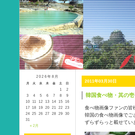
2026年8月
2011年03月30日
月
火
水
木
金
土
日
1
2
韓国食べ物・其の壱
3
4
5
6
7
8
9
10
11
12
13
14
15
16
食べ物画像ファンの皆
17
18
19
20
21
22
23
24
25
26
27
28
29
30
韓国の食べ物画像でご
31
ずらずらっと載せてい
« 2月