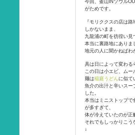
今回、釜山INソウルO
がためです。
『モリククスの店は路
しかないまま、
九龍浦の町を彷徨い見
本当に裏路地にありま
地元の人に聞かねばわ
具は日によって変わる
この日は小エビ、ムー
麺は
稲庭うどん
に似て
魚介の出汁と辛いスー
した。
本当はミニストップで
が多すぎて、
体が冷えていたのが正
それでもしっかりこう
↓