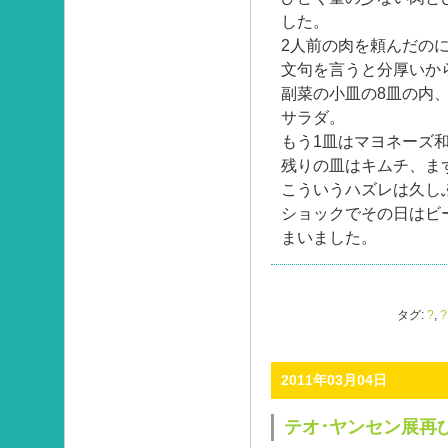
した。
2人前の肉を頼んだの
文句を言うと分厚いか
副菜の小皿の8皿の内
サラダ。
もう1皿はマヨネーズ
残りの皿はキムチ、ま
こういうハズレは久し
ショックでその日はビ
まいました。
タグ:
?
,
?
2011年03月04日
テオ･ヤンセン展再