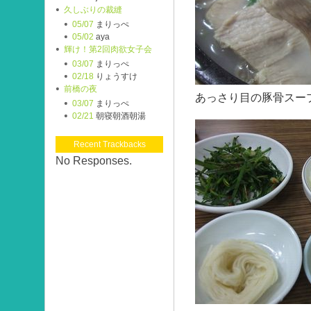
久しぶりの裁縫
05/07
まりっぺ
05/02
aya
輝け！第2回肉欲女子会
03/07
まりっぺ
02/18
りょうすけ
前橋の夜
あっさり目の豚骨スー
03/07
まりっぺ
02/21
朝寝朝酒朝湯
Recent Trackbacks
No Responses.