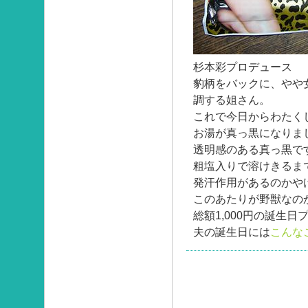
杉本彩プロデュース
豹柄をバックに、やや
調する姐さん。
これで今日からわたく
お湯が真っ黒になりま
透明感のある真っ黒で
粗塩入りで溶けきるま
発汗作用があるのかや
このあたりが野獣なの
総額1,000円の誕生
夫の誕生日には
こんな