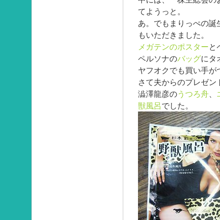
てようっと。
あ。でもまりっぺの誕
もいただきました。
メガテンのポスター
と
ペルソナの
バッグ
にタ
ヤフオクでも買い手が
さて夫からのプレゼン
澁澤龍彦の
うつろ舟
、
獣風呂
でした。