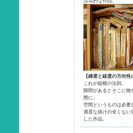
活気的な作品。
【緯度と経度の方向性
これが縦横の法則。
隙間があるとそこに物
態に。
空間というものは必要
適度な抜けの全くない
した作品。