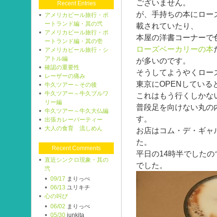
ございません。
Recent Entries
が、手持ちの本にロー
アメリカビール旅行・ポ
ートランド編・其の弐
載されていたり、
アメリカビール旅行・ポ
本屋の洋書コーナーで
ートランド編・其の壱
ローズベーカリーの本
アメリカビール旅行・シ
アトル編
が多いのです。
確認の重要性
そうしてようやくロー
レーザーの痛み
東京にOPENしてい
牛久ツアー～その後
牛久ツアー～牛久ブルワ
これはもう行くしかな
リー編
普段足を向けない丸の
牛久ツアー～牛久大仏編
す。
出張カレーパーティー
大人の食育 流しめん
お店はコム・デ・ギャ
た。
Recent Comments
平日の14時半でした
直近シンクロ現象・其の
でした。
弐
09/17
まりっぺ
06/13
ユリキチ
心の叫び
06/02
まりっぺ
05/30
junkita