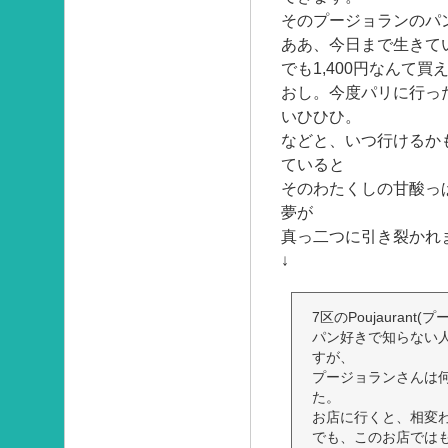
そのプージョランのパ
ああ、今日まで生きて
でも1,400円なんて買
おし。今度パリに行っ
いひひひ。
などと、いつ行けるか
ていると
そのわたくしの甘酸っ
夢が
真っ二つに引き裂かれ
↓
7区のPoujauran
パン好きで知らない
すが、
プージョランさんは
た。
お店に行くと、相変
でも、このお店では