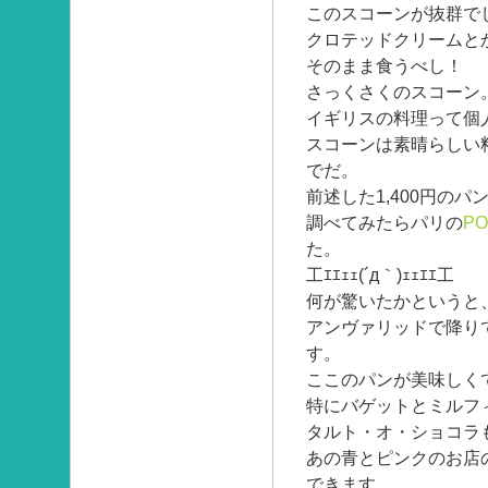
このスコーンが抜群で
クロテッドクリームと
そのまま食うべし！
さっくさくのスコーン
イギリスの料理って個
スコーンは素晴らしい
でだ。
前述した1,400円のパ
調べてみたらパリの
PO
た。
工ｴｴｪｪ(´д｀)ｪｪｴｴ工
何が驚いたかというと
アンヴァリッドで降り
す。
ここのパンが美味しく
特にバゲットとミルフ
タルト・オ・ショコラ
あの青とピンクのお店
できます。