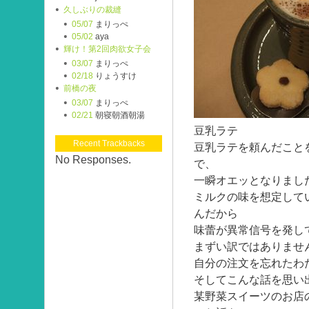
久しぶりの裁縫
05/07
まりっぺ
05/02
aya
輝け！第2回肉欲女子会
03/07
まりっぺ
02/18
りょうすけ
前橋の夜
03/07
まりっぺ
02/21
朝寝朝酒朝湯
豆乳ラテ
Recent Trackbacks
豆乳ラテを頼んだこと
No Responses.
で、
一瞬オエッとなりまし
ミルクの味を想定して
んだから
味蕾が異常信号を発し
まずい訳ではありませ
自分の注文を忘れたわ
そしてこんな話を思い
某野菜スイーツのお店