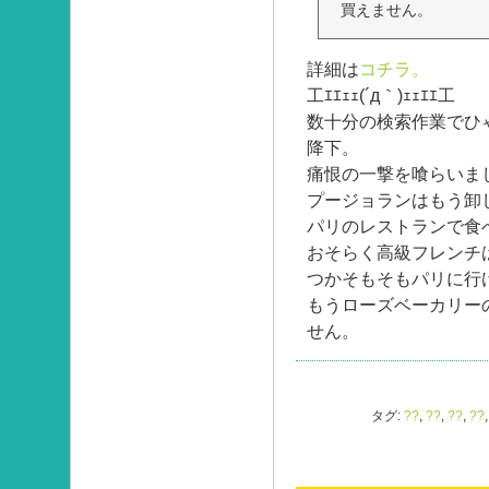
買えません。
詳細は
コチラ。
工ｴｴｪｪ(´д｀)ｪｪｴｴ工
数十分の検索作業でひゃ
降下。
痛恨の一撃を喰らいま
プージョランはもう卸
パリのレストランで食
おそらく高級フレンチ
つかそもそもパリに行
もうローズベーカリー
せん。
タグ:
??
,
??
,
??
,
??