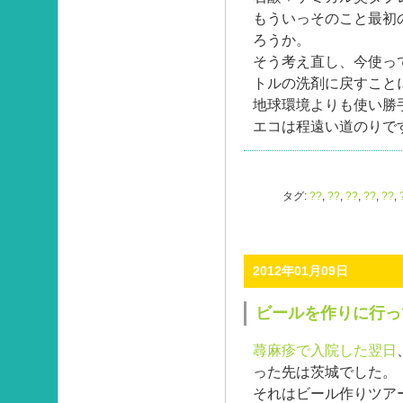
もういっそのこと最初
ろうか。
そう考え直し、今使っ
トルの洗剤に戻すこと
地球環境よりも使い勝
エコは程遠い道のりで
タグ:
??
,
??
,
??
,
??
,
??
,
2012年01月09日
ビールを作りに行っ
蕁麻疹で入院した翌日
った先は茨城でした。
それはビール作りツア