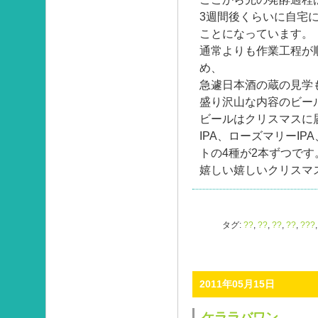
3週間後くらいに自宅
ことになっています。
通常よりも作業工程が
め、
急遽日本酒の蔵の見学
盛り沢山な内容のビー
ビールはクリスマスに
IPA、ローズマリーI
トの4種が2本ずつです
嬉しい嬉しいクリスマ
タグ:
??
,
??
,
??
,
??
,
???
2011年05月15日
ケララバワン