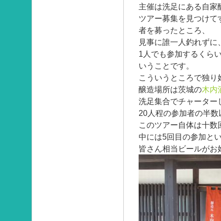
主催は洗足にある自家
ツアー募集を見つけて
者を募ったところ、
見事に誰一人釣れずに
1人でも参加するくら
いうことです。
こういうところで独り
醸造場所は茨城の
木内
洗足集合でチャーター
20人程の参加者の半
このツアー自体は十数
中には5回目の参加と
皆さん相当ビールがお