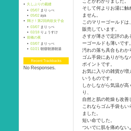
ことがわかりました。
久しぶりの裁縫
そして何よりお湯に触
05/07
まりっぺ
ません。
05/02
aya
輝け！第2回肉欲女子会
このマリーゴールドは
03/07
まりっぺ
販売しています。
02/18
りょうすけ
さすが薄さで定評のあ
前橋の夜
ーゴールドも薄いです
03/07
まりっぺ
02/21
朝寝朝酒朝湯
汚れの落ち具合もわか
ゴム手袋にありがちな
Recent Trackbacks
ポイントです。
No Responses.
お気に入りの雑貨が増
いうものです。
しかしながら気温が高
り、
自然と肌の乾燥も改善
これならゴム手袋もい
ました。
短い命でした。
ついでに肌を痛めない