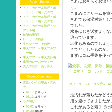
これはおそらくお湯と
Recent Entries
う。
アメリカビール旅行・ポ
ートランド編・其の弐
こまめにクリームを塗
アメリカビール旅行・ポ
それでも保湿対策とし
ートランド編・其の壱
でした。
アメリカビール旅行・シ
アトル編
水をはじき返すような
確認の重要性
辿っています。
レーザーの痛み
老化もあるのでしょう
牛久ツアー～その後
牛久ツアー～牛久ブルワ
さてどうしたものか。
リー編
まずはゴム手袋を使っ
牛久ツアー～牛久大仏編
出張カレーパーティー
大人の食育 流しめん
Recent Comments
直近シンクロ現象・其の
マリーゴールド ゴム手袋 M
弐
09/17
まりっぺ
油汚れが落ちたかどう
06/13
ユリキチ
用を避けてきましたが
心の叫び
これがあると素手では
06/02
まりっぺ
05/30
junkita