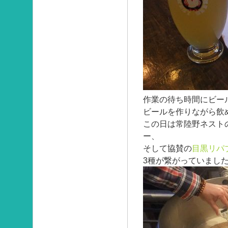
作業の待ち時間にビー
ビールを作りながら飲
この日は常陸野ネストの
ー、
そして協賛の
目黒リパ
3種が繋がっていまし