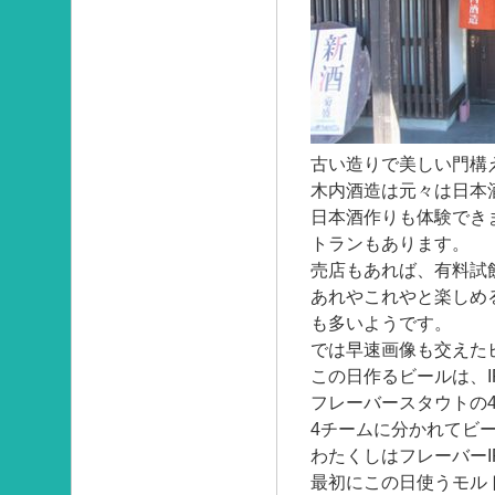
古い造りで美しい門構
木内酒造は元々は日本
日本酒作りも体験でき
トランもあります。
売店もあれば、有料試
あれやこれやと楽しめ
も多いようです。
では早速画像も交えた
この日作るビールは、I
フレーバースタウトの
4チームに分かれてビ
わたくしはフレーバーI
最初にこの日使うモル