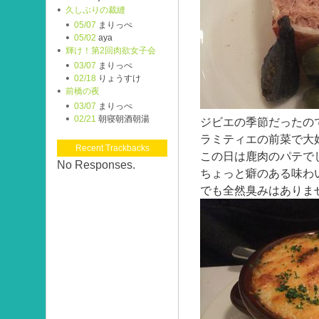
久しぶりの裁縫
05/07
まりっぺ
05/02
aya
輝け！第2回肉欲女子会
03/07
まりっぺ
02/18
りょうすけ
前橋の夜
03/07
まりっぺ
02/21
朝寝朝酒朝湯
ジビエの季節だったの
ラミティエの前菜で大
Recent Trackbacks
この日は鹿肉のパテで
No Responses.
ちょっと癖のある味わ
でも全然臭みはありま