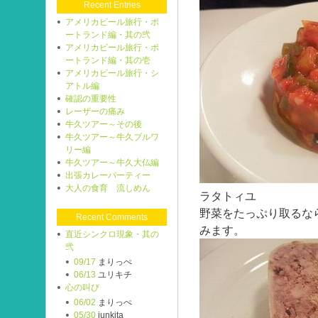
Recent Entries
アメリカビール旅行・ポ
ートランド編・其の弐
アメリカビール旅行・ポ
ートランド編・其の壱
アメリカビール旅行・シ
アトル編
確認の重要性
レーザーの痛み
牛久ツアー～その後
牛久ツアー～牛久ブルワ
リー編
牛久ツアー～牛久大仏編
出張カレーパーティー
大人の食育 流しめん
ラタトィユ
野菜をたっぷり取るな
Recent Comments
みます。
直近シンクロ現象・其の
弐
09/17
まりっぺ
06/13
ユリキチ
心の叫び
06/02
まりっぺ
05/30
junkita