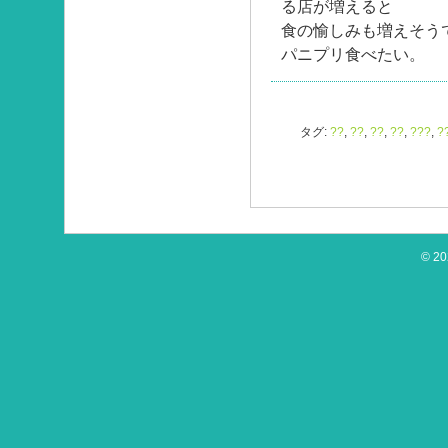
る店が増えると
食の愉しみも増えそう
パニプリ食べたい。
タグ:
??
,
??
,
??
,
??
,
???
,
?
© 