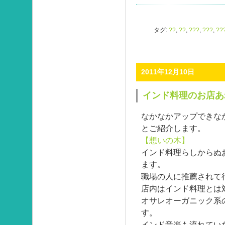
タグ:
??
,
??
,
???
,
???
,
??
2011年12月10日
インド料理のお店あ
なかなかアップできな
とご紹介します。
【想いの木】
インド料理らしからぬ
ます。
職場の人に推薦されて
店内はインド料理とは
オサレオーガニック系
す。
インド音楽も流れてい