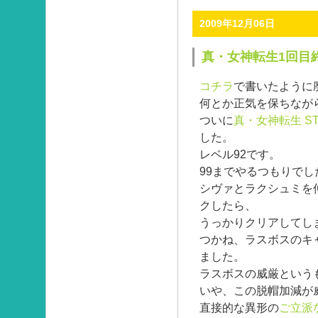
2009年12月06日
真・女神転生1回目
コチラ
で書いたように
何とか正気を保ちなが
ついに
真・女神転生 STR
した。
レベル92です。
99までやるつもりでし
シヴァとラクシュミを
クしたら、
うっかりクリアしてし
つかね、ラスボスのキ
ました。
ラスボスの威厳という
いや、この脱帽加減が
直接的な異形の
ご立派