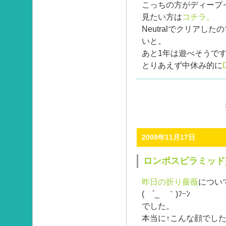
こっちの方がディープ
見たい方は
コチラ。
Neutralでクリアした
いと。
あと1年は遊べそうで
とりあえず中休み的に
2009年11月17日
ロンポスピラミッド
昨日の折り薔薇
につい
( ´_ゝ｀)ﾌｰﾝ
でした。
本当に↑こんな顔でし