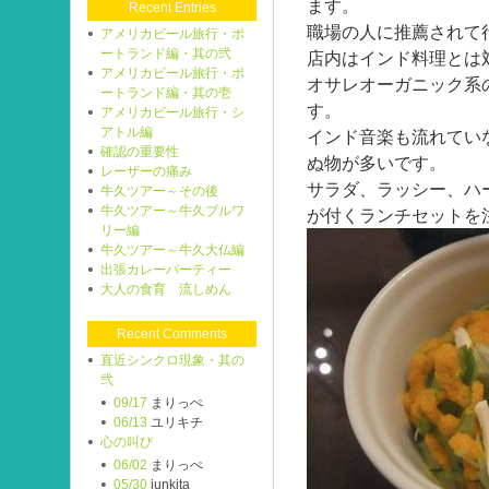
ます。
Recent Entries
職場の人に推薦されて
アメリカビール旅行・ポ
ートランド編・其の弐
店内はインド料理とは
アメリカビール旅行・ポ
オサレオーガニック系
ートランド編・其の壱
す。
アメリカビール旅行・シ
アトル編
インド音楽も流れてい
確認の重要性
ぬ物が多いです。
レーザーの痛み
サラダ、ラッシー、ハ
牛久ツアー～その後
牛久ツアー～牛久ブルワ
が付くランチセットを
リー編
牛久ツアー～牛久大仏編
出張カレーパーティー
大人の食育 流しめん
Recent Comments
直近シンクロ現象・其の
弐
09/17
まりっぺ
06/13
ユリキチ
心の叫び
06/02
まりっぺ
05/30
junkita