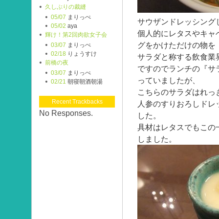
久しぶりの裁縫
05/07
まりっぺ
サウザンドレッシング
05/02
aya
個人的にレタスやキャ
輝け！第2回肉欲女子会
グをかけただけの物を
03/07
まりっぺ
02/18
りょうすけ
サラダと称する飲食業
前橋の夜
ですのでランチの『サ
03/07
まりっぺ
っていましたが、
02/21
朝寝朝酒朝湯
こちらのサラダはれっ
Recent Trackbacks
人参のすりおろしドレ
No Responses.
した。
具材はレタスでもこの
しました。