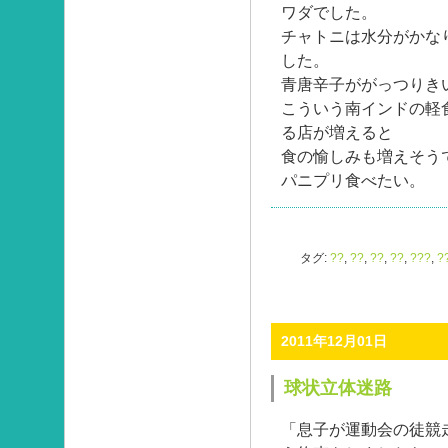
ワダでした。
チャトニは水分がかな
した。
青唐辛子ががっつりき
こういう南インドの軽
る店が増えると
食の愉しみも増えそう
パニプリ食べたい。
タグ:
??
,
??
,
??
,
??
,
???
,
?
2011年12月01日
球状立体迷路
「息子が運動会の徒競