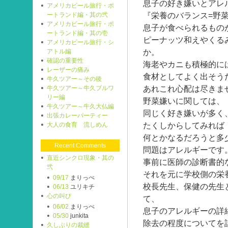
息子の好き嫌いとアレ
アメリカビール旅行・ポ
『栄養のバランス=野
ートランド編・其の弐
アメリカビール旅行・ポ
息子が食べられるもの
ートランド編・其の壱
ピーナッツ和えやくる
アメリカビール旅行・シ
か。
アトル編
確認の重要性
海老やカニも積極的に
レーザーの痛み
食材としてよく出そう
牛久ツアー～その後
あれこれ心配は尽きま
牛久ツアー～牛久ブルワ
リー編
野菜嫌いに関しては、
牛久ツアー～牛久大仏編
同じく好き嫌いが多く
出張カレーパーティー
たくしからしてみれば
大人の食育 流しめん
何とかなるだろうと多
Recent Comments
問題はアレルギーです
直近シンクロ現象・其の
事前に医師の診断書的
弐
それを元に学校側の栄
09/17
まりっぺ
校長先生、保健の先生
06/13
ユリキチ
心の叫び
て、
06/02
まりっぺ
息子のアレルギーの詳
05/30
junkita
除去の程度についてを
久しぶりの裁縫