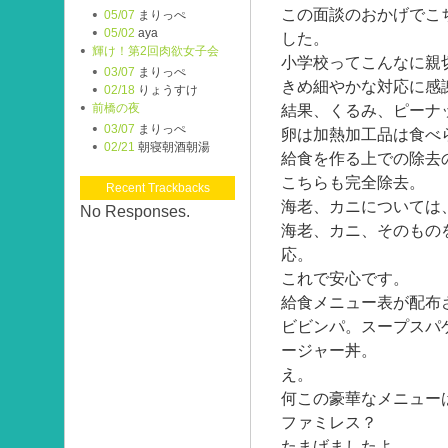
この面談のおかげでこ
05/07
まりっぺ
05/02
aya
した。
輝け！第2回肉欲女子会
小学校ってこんなに親
03/07
まりっぺ
きめ細やかな対応に感
02/18
りょうすけ
前橋の夜
結果、くるみ、ピーナ
03/07
まりっぺ
卵は加熱加工品は食べ
02/21
朝寝朝酒朝湯
給食を作る上での除去
こちらも完全除去。
Recent Trackbacks
海老、カニについては
No Responses.
海老、カニ、そのもの
応。
これで安心です。
給食メニュー表が配布
ビビンパ。スープスパ
ージャー丼。
え。
何この豪華なメニュー
ファミレス？
たまげましたよ。