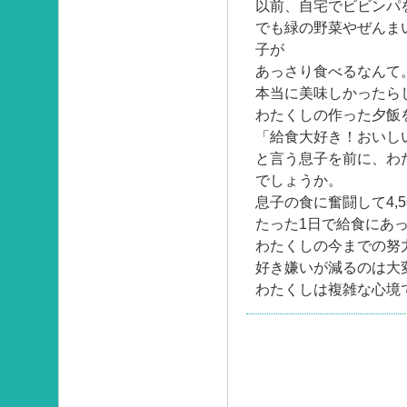
以前、自宅でビビンパ
でも緑の野菜やぜんま
子が
あっさり食べるなんて
本当に美味しかったら
わたくしの作った夕飯
「給食大好き！おいし
と言う息子を前に、わ
でしょうか。
息子の食に奮闘して4,
たった1日で給食にあ
わたくしの今までの努
好き嫌いが減るのは大
わたくしは複雑な心境