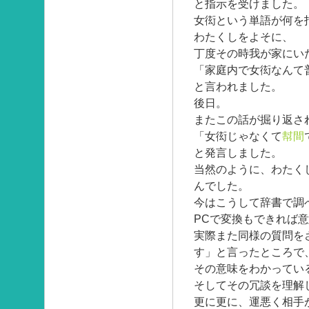
と指示を受けました。
女衒という単語が何を
わたくしをよそに、
丁度その時我が家にい
「家庭内で女衒なんて
と言われました。
後日。
またこの話が掘り返さ
「女衒じゃなくて
幇間
と発言しました。
当然のように、わたく
んでした。
今はこうして辞書で調
PCで変換もできれば
実際また同様の質問を
す」と言ったところで
その意味をわかってい
そしてその冗談を理解
更に更に、運悪く相手