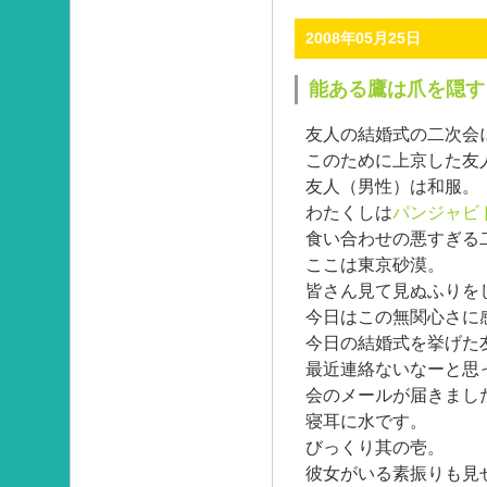
2008年05月25日
能ある鷹は爪を隠す
友人の結婚式の二次会
このために上京した友
友人（男性）は和服。
わたくしは
パンジャビ
食い合わせの悪すぎる
ここは東京砂漠。
皆さん見て見ぬふりを
今日はこの無関心さに
今日の結婚式を挙げ
最近連絡ないなーと思
会のメールが届きまし
寝耳に水です。
びっくり其の壱。
彼女がいる素振りも見