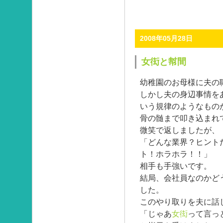
2008年05月28日
女衒と幇間
幼稚園のお母様に夫の
しかし夫の身辺事情を
いう規律のようなもの
骨の髄まで叩き込まれ
微笑で返しましたが、
「どんな業界？ヒント
ト！ホラホラ！！」
相手も手強いです。
結局、会社員なのかど
した。
このやり取りを夫に話
「じゃあ
女衒
って言っ