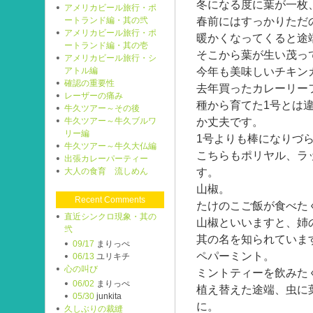
冬になる度に葉が一枚
アメリカビール旅行・ポ
春前にはすっかりただ
ートランド編・其の弐
アメリカビール旅行・ポ
暖かくなってくると途
ートランド編・其の壱
そこから葉が生い茂っ
アメリカビール旅行・シ
今年も美味しいチキン
アトル編
確認の重要性
去年買ったカレーリー
レーザーの痛み
種から育てた1号とは
牛久ツアー～その後
か丈夫です。
牛久ツアー～牛久ブルワ
リー編
1号よりも棒になりづ
牛久ツアー～牛久大仏編
こちらもポリヤル、ラ
出張カレーパーティー
す。
大人の食育 流しめん
山椒。
Recent Comments
たけのこご飯が食べた
直近シンクロ現象・其の
山椒といいますと、姉
弐
其の名を知られていま
09/17
まりっぺ
ペパーミント。
06/13
ユリキチ
心の叫び
ミントティーを飲みた
06/02
まりっぺ
植え替えた途端、虫に
05/30
junkita
に。
久しぶりの裁縫