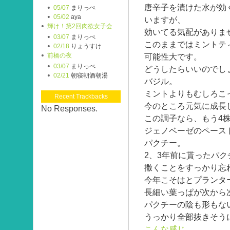
唐辛子を漬けた水が効
05/07
まりっぺ
05/02
aya
いますが、
輝け！第2回肉欲女子会
効いてる気配がありま
03/07
まりっぺ
このままではミントテ
02/18
りょうすけ
前橋の夜
可能性大です。
03/07
まりっぺ
どうしたらいいのでし
02/21
朝寝朝酒朝湯
バジル。
ミントよりもむしろこ
Recent Trackbacks
今のところ元気に成長
No Responses.
この調子なら、もう4
ジェノベーゼのペース
パクチー。
2、3年前に貰ったパク
撒くことをすっかり忘
今年こそはとプランタ
長細い葉っぱが次から
パクチーの陰も形もな
うっかり全部抜きそう
こんな感じ。