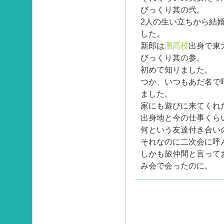
びっくり其の弐。
2人の生い立ちから結
した。
新郎は
灘高校
出身で東
びっくり其の参。
初めて知りました。
つか、いつもあだ名で
ました。
家にも遊びに来てくれ
出身地と今の仕事くら
何という友達付き合い
それなのに二次会に呼
しかも旅仲間と言って
み会で会ったのに。