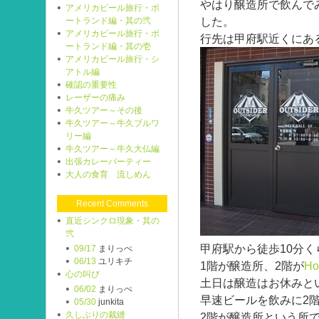
やはり醸造所で飲んで
アメリカビール旅行・ポ
した。
ートランド編・其の弐
アメリカビール旅行・ポ
行先は甲府駅近くにあ
ートランド編・其の壱
アメリカビール旅行・シ
アトル編
確認の重要性
レーザーの痛み
牛久ツアー～その後
牛久ツアー～牛久ブルワ
リー編
牛久ツアー～牛久大仏編
出張カレーパーティー
大人の食育 流しめん
Recent Comments
直近シンクロ現象・其の
弐
甲府駅から徒歩10分く
09/17
まりっぺ
06/13
ユリキチ
1階が醸造所、2階が
Ho
心の叫び
土日は醸造はお休みと
06/02
まりっぺ
早速ビールを飲みに2
05/30
junkita
久しぶりの裁縫
2階が醸造所という所