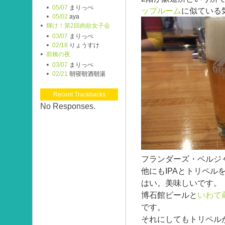
05/07
まりっぺ
ップルーム
に似ている
05/02
aya
輝け！第2回肉欲女子会
03/07
まりっぺ
02/18
りょうすけ
前橋の夜
03/07
まりっぺ
02/21
朝寝朝酒朝湯
Recent Trackbacks
No Responses.
フランダーズ・ベルジ
他にもIPAとトリペル
はい。美味しいです。
博石館ビールと
いわて
です。
それにしてもトリペル