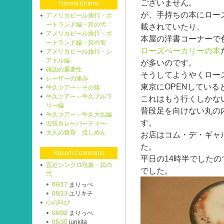
ございません。
Recent Entries
が、手持ちの本にロー
アメリカビール旅行・ポ
ートランド編・其の弐
載されていたり、
アメリカビール旅行・ポ
本屋の洋書コーナーで
ートランド編・其の壱
ローズベーカリーの本
アメリカビール旅行・シ
アトル編
が多いのです。
確認の重要性
そうしてようやくロー
レーザーの痛み
東京にOPENしてい
牛久ツアー～その後
牛久ツアー～牛久ブルワ
これはもう行くしかな
リー編
普段足を向けない丸の
牛久ツアー～牛久大仏編
す。
出張カレーパーティー
大人の食育 流しめん
お店はコム・デ・ギャ
た。
Recent Comments
平日の14時半でした
直近シンクロ現象・其の
でした。
弐
09/17
まりっぺ
06/13
ユリキチ
心の叫び
06/02
まりっぺ
05/30
junkita