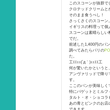
このスコーンが抜群で
クロテッドクリームと
そのまま食うべし！
さっくさくのスコーン
イギリスの料理って個
スコーンは素晴らしい
でだ。
前述した1,400円のパ
調べてみたらパリの
PO
た。
工ｴｴｪｪ(´д｀)ｪｪｴｴ工
何が驚いたかというと
アンヴァリッドで降り
す。
ここのパンが美味しく
特にバゲットとミルフ
タルト・オ・ショコラ
あの青とピンクのお店
できます。