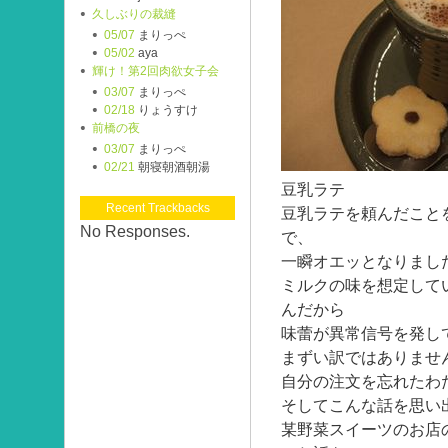
久しぶりの裁縫
05/07
まりっぺ
05/02
aya
輝け！第2回肉欲女子会
03/07
まりっぺ
02/18
りょうすけ
前橋の夜
03/07
まりっぺ
02/21
朝寝朝酒朝湯
豆乳ラテ
Recent Trackbacks
豆乳ラテを頼んだこと
No Responses.
で、
一瞬オエッとなりまし
ミルクの味を想定して
んだから
味蕾が異常信号を発し
まずい訳ではありませ
自分の注文を忘れたわ
そしてこんな話を思い
某野菜スイーツのお店