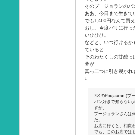
そのプージョランのパ
ああ、今日まで生きて
でも1,400円なんて買
おし。今度パリに行っ
いひひひ。
などと、いつ行けるか
ていると
そのわたくしの甘酸っ
夢が
真っ二つに引き裂かれ
↓
7区のPoujauran
パン好きで知らない
すが、
プージョランさんは
た。
お店に行くと、相変
でも、このお店では