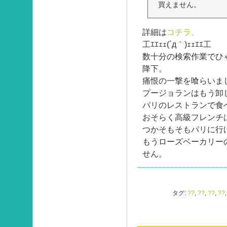
買えません。
詳細は
コチラ。
工ｴｴｪｪ(´д｀)ｪｪｴｴ工
数十分の検索作業でひゃ
降下。
痛恨の一撃を喰らいま
プージョランはもう卸
パリのレストランで食
おそらく高級フレンチ
つかそもそもパリに行
もうローズベーカリー
せん。
タグ:
??
,
??
,
??
,
??