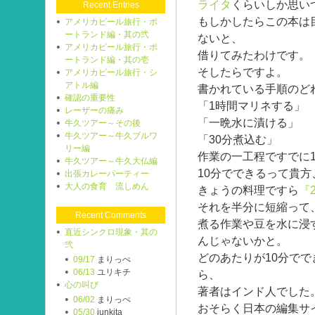
ライタ
くらいしか思い
Recent Entries
もしかしたらこの本は
アメリカビール旅行・ポ
ートランド編・其の弐
ないと、
アメリカビール旅行・ポ
借りてみたわけです。
ートランド編・其の壱
そしたらですよ。
アメリカビール旅行・シ
アトル編
書かれている手順のど
確認の重要性
「1時間マリネする」
レーザーの痛み
「一晩水に漬ける」
牛久ツアー～その後
牛久ツアー～牛久ブルワ
「30分煮込む」
リー編
作業の一工程ですでに
牛久ツアー～牛久大仏編
10分でできるって貴方
出張カレーパーティー
大人の食育 流しめん
きょうの料理ですら
『
それを半分に短縮って
Recent Comments
煮る作業や豆を水に浸
直近シンクロ現象・其の
んじゃないかと。
弐
どのあたりが10分で
09/17
まりっぺ
06/13
ユリキチ
ら、
心の叫び
著者はインド人でした
06/02
まりっぺ
おそらく日本の編集サ
05/30
junkita