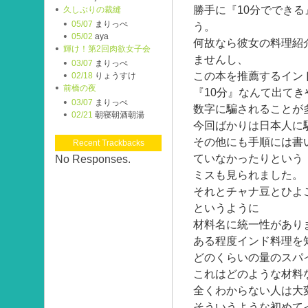
勝手に『10分ででき
久しぶりの裁縫
05/07
まりっぺ
う。
05/02
aya
何故なら彼女の料理紹
輝け！第2回肉欲女子会
ませんし、
03/07
まりっぺ
この本を推薦するイン
02/18
りょうすけ
前橋の夜
『10分』なんて出て
03/07
まりっぺ
数字に騙されることが
02/21
朝寝朝酒朝湯
今回ばかりは日本人に
その他にも手順には書
Recent Trackbacks
ていなかったりという
No Responses.
ミスも見られました。
それとチャナ豆とひよ
というように
材料名に統一性があり
ある程度インド料理を
どのくらいの量のスパ
これはどのような材料
全くわからない人は大
そういうような初めて