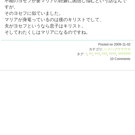
不能のヨセフが妻マリアの妊娠に困惑し悩むという話なんで
すが、
そのヨセフに似ていました。
マリアが身篭っているのは後のキリストでして、
夫がヨセフというなら息子はキリスト。
そしてわたくしはマリアになるのですね。
Posted on 2009-11-02
カテゴリ:
ハフハフウマウマ
タグ:
?
,
??
,
???
,
???
,
????
,
???????
10 Comments