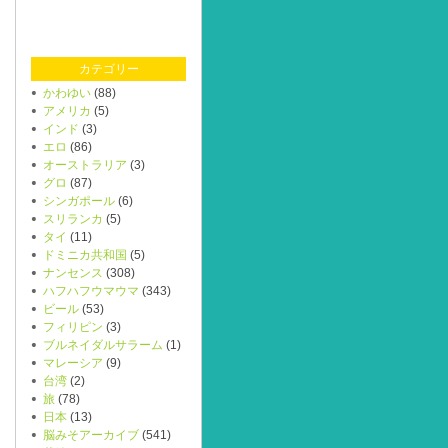
カテゴリー
かわゆい
(88)
アメリカ
(5)
インド
(3)
エロ
(86)
オーストラリア
(3)
グロ
(87)
シンガポール
(6)
スリランカ
(5)
タイ
(11)
ドミニカ共和国
(5)
ナンセンス
(308)
ハフハフウマウマ
(343)
ビール
(53)
フィリピン
(3)
ブルネイダルサラーム
(1)
マレーシア
(9)
台湾
(2)
旅
(78)
日本
(13)
脳みそアーカイブ
(541)