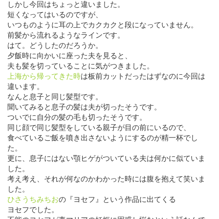
しかし今回はちょっと違いました。
短くなってはいるのですが、
いつものように耳の上でカクカクと段になっていません。
前髪から流れるようなラインです。
はて。どうしたのだろうか。
夕飯時に向かいに座った夫を見ると、
夫も髪を切っていることに気がつきました。
上海から帰ってきた時
は板前カットだったはずなのに今回は
違います。
なんと息子と同じ髪型です。
聞いてみると息子の髪は夫が切ったそうです。
ついでに自分の髪の毛も切ったそうです。
同じ顔で同じ髪型をしている親子が目の前にいるので、
食べているご飯を噴き出さないようにするのが精一杯でし
た。
更に、息子にはない顎ヒゲがついている夫は何かに似ていま
した。
考え考え、それが何なのかわかった時には腹を抱えて笑いま
した。
ひさうちみちお
の『ヨセフ』という作品に出てくる
ヨセフでした。