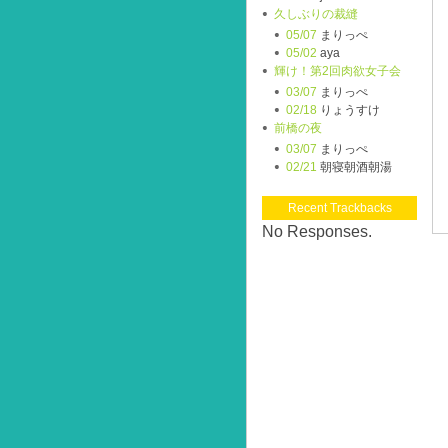
久しぶりの裁縫
05/07
まりっぺ
05/02
aya
輝け！第2回肉欲女子会
03/07
まりっぺ
02/18
りょうすけ
前橋の夜
03/07
まりっぺ
02/21
朝寝朝酒朝湯
Recent Trackbacks
No Responses.