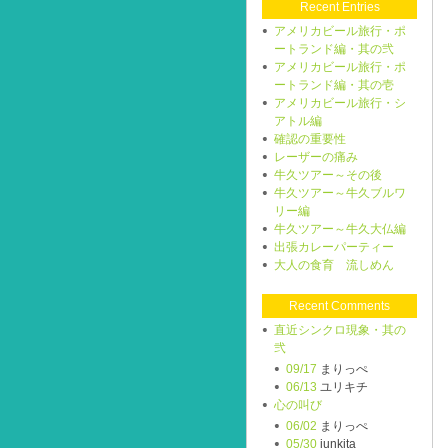
Recent Entries
アメリカビール旅行・ポ
ートランド編・其の弐
アメリカビール旅行・ポ
ートランド編・其の壱
アメリカビール旅行・シ
アトル編
確認の重要性
レーザーの痛み
牛久ツアー～その後
牛久ツアー～牛久ブルワ
リー編
牛久ツアー～牛久大仏編
出張カレーパーティー
大人の食育 流しめん
Recent Comments
直近シンクロ現象・其の
弐
09/17
まりっぺ
06/13
ユリキチ
心の叫び
06/02
まりっぺ
05/30
junkita