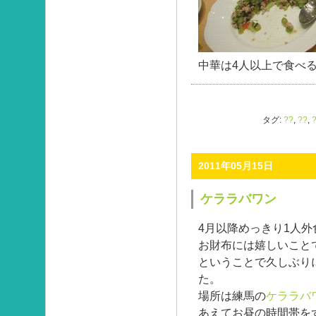
中華は4人以上で食べ
タグ:
??
,
??
,
2011年05月15日
ケララバワン
4月以降めっきり1人
お財布には嬉しいこと
ということで久しぶり
た。
場所は練馬の
ケララバ
あえてお昼の時間帯を