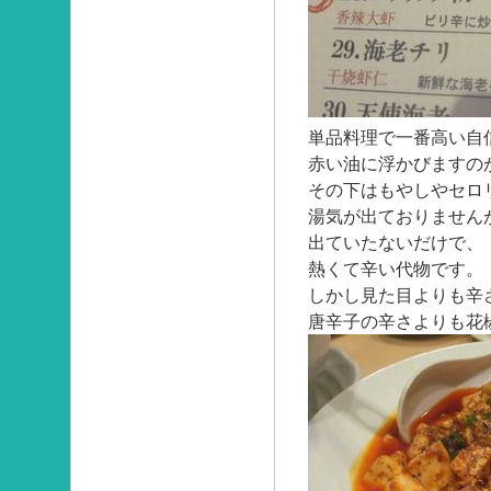
単品料理で一番高い自
赤い油に浮かびますの
その下はもやしやセロ
湯気が出ておりません
出ていたないだけで、
熱くて辛い代物です。
しかし見た目よりも辛
唐辛子の辛さよりも花