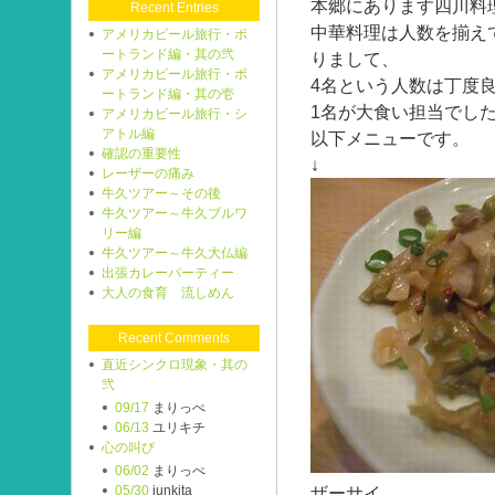
本郷にあります四川料
Recent Entries
中華料理は人数を揃え
アメリカビール旅行・ポ
ートランド編・其の弐
りまして、
アメリカビール旅行・ポ
4名という人数は丁度
ートランド編・其の壱
1名が大食い担当でし
アメリカビール旅行・シ
アトル編
以下メニューです。
確認の重要性
↓
レーザーの痛み
牛久ツアー～その後
牛久ツアー～牛久ブルワ
リー編
牛久ツアー～牛久大仏編
出張カレーパーティー
大人の食育 流しめん
Recent Comments
直近シンクロ現象・其の
弐
09/17
まりっぺ
06/13
ユリキチ
心の叫び
06/02
まりっぺ
05/30
junkita
ザーサイ