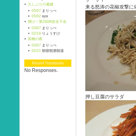
久しぶりの裁縫
来る怒涛の花椒攻撃に
05/07
まりっぺ
05/02
aya
輝け！第2回肉欲女子会
03/07
まりっぺ
02/18
りょうすけ
前橋の夜
03/07
まりっぺ
02/21
朝寝朝酒朝湯
Recent Trackbacks
No Responses.
押し豆腐のサラダ