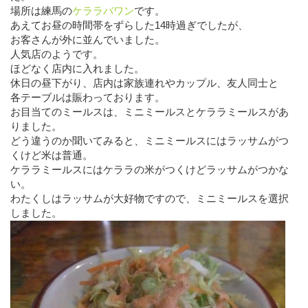
場所は練馬の
ケララバワン
です。
あえてお昼の時間帯をずらした14時過ぎでしたが、
お客さんが外に並んでいました。
人気店のようです。
ほどなく店内に入れました。
休日の昼下がり、店内は家族連れやカップル、友人同士と
各テーブルは賑わっております。
お目当てのミールスは、ミニミールスとケララミールスがあ
りました。
どう違うのか聞いてみると、ミニミールスにはラッサムがつ
くけど米は普通。
ケララミールスにはケララの米がつくけどラッサムがつかな
い。
わたくしはラッサムが大好物ですので、ミニミールスを選択
しました。