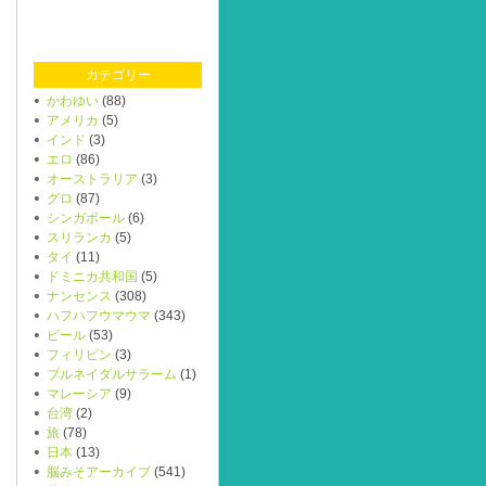
カテゴリー
かわゆい
(88)
アメリカ
(5)
インド
(3)
エロ
(86)
オーストラリア
(3)
グロ
(87)
シンガポール
(6)
スリランカ
(5)
タイ
(11)
ドミニカ共和国
(5)
ナンセンス
(308)
ハフハフウマウマ
(343)
ビール
(53)
フィリピン
(3)
ブルネイダルサラーム
(1)
マレーシア
(9)
台湾
(2)
旅
(78)
日本
(13)
脳みそアーカイブ
(541)