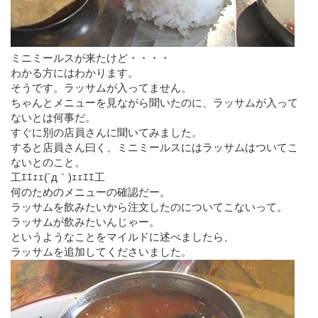
ミニミールスが来たけど・・・・
わかる方にはわかります。
そうです。ラッサムが入ってません。
ちゃんとメニューを見ながら聞いたのに、ラッサムが入って
ないとは何事だ。
すぐに別の店員さんに聞いてみました。
すると店員さん曰く、ミニミールスにはラッサムはついてこ
ないとのこと。
工ｴｴｪｪ(´д｀)ｪｪｴｴ工
何のためのメニューの確認だー。
ラッサムを飲みたいから注文したのについてこないって。
ラッサムが飲みたいんじゃー。
というようなことをマイルドに述べましたら、
ラッサムを追加してくださいました。