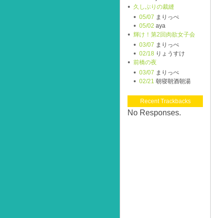
久しぶりの裁縫
05/07
まりっぺ
05/02
aya
輝け！第2回肉欲女子会
03/07
まりっぺ
02/18
りょうすけ
前橋の夜
03/07
まりっぺ
02/21
朝寝朝酒朝湯
Recent Trackbacks
No Responses.