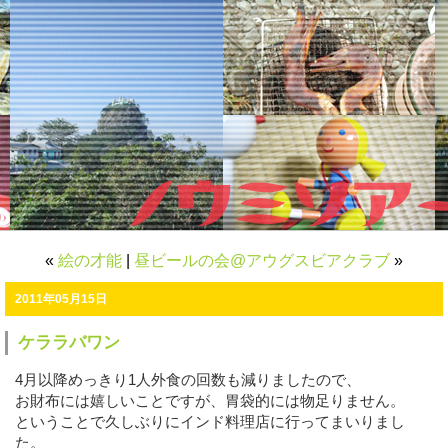
«
絵の才能
|
昼ビールの会@アウグスビアクラブ
»
2011年05月15日
ケララバワン
4月以降めっきり1人外食の回数も減りましたので、
お財布には嬉しいことですが、胃袋的には物足りません。
ということで久しぶりにインド料理店に行ってまいりまし
た。