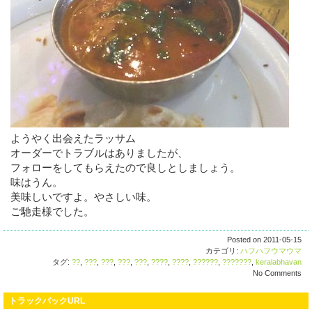
ようやく出会えたラッサム
オーダーでトラブルはありましたが、
フォローをしてもらえたので良しとしましょう。
味はうん。
美味しいですよ。やさしい味。
ご馳走様でした。
Posted on 2011-05-15
カテゴリ:
ハフハフウマウマ
タグ:
??
,
???
,
???
,
???
,
???
,
????
,
????
,
??????
,
???????
,
keralabhavan
No Comments
トラックバックURL