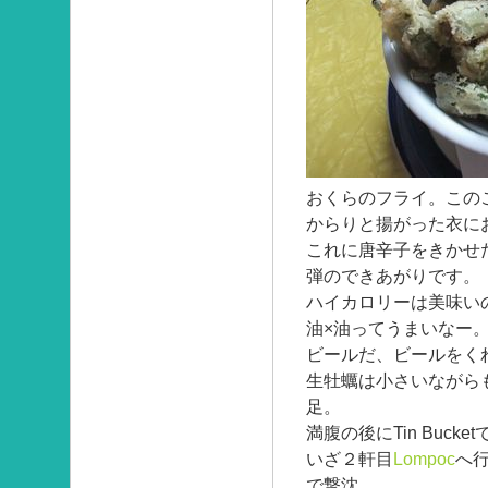
おくらのフライ。この
からりと揚がった衣に
これに唐辛子をきかせ
弾のできあがりです。
ハイカロリーは美味い
油×油ってうまいなー
ビールだ、ビールをく
生牡蠣は小さいながら
足。
満腹の後にTin Buck
いざ２軒目
Lompoc
へ
で撃沈。