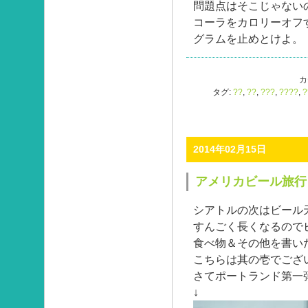
問題点はそこじゃない
コーラをカロリーオフ
グラムを止めとけよ。
カ
タグ:
??
,
??
,
???
,
????
,
?
2014年02月15日
アメリカビール旅行
シアトルの次はビール
すんごく長くなるので
食べ物＆その他を書い
こちらは其の壱でござ
さてポートランド第一
↓