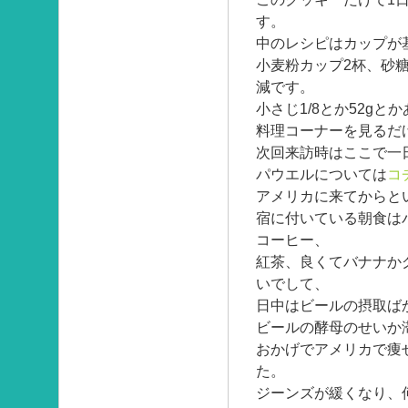
す。
中のレシピはカップが
小麦粉カップ2杯、砂
減です。
小さじ1/8とか52g
料理コーナーを見るだ
次回来訪時はここで一
パウエルについては
コ
アメリカに来てからと
宿に付いている朝食は
コーヒー、
紅茶、良くてバナナか
いでして、
日中はビールの摂取ば
ビールの酵母のせいか
おかげでアメリカで痩
た。
ジーンズが緩くなり、