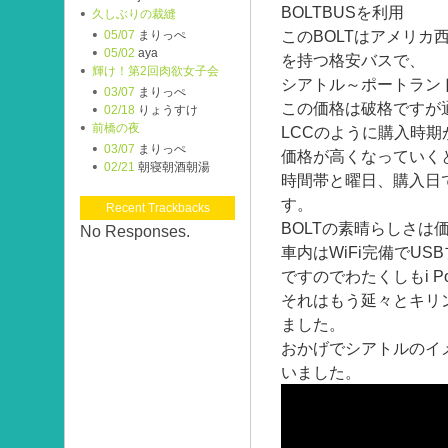
BOLTBUSを利用
久しぶりの裁縫
このBOLTはアメリカ
05/07
まりっぺ
05/02
aya
を持つ格安バスで、
輝け！第2回肉欲女子会
シアトル～ポートランド
03/07
まりっぺ
この価格は破格ですが通
02/18
りょうすけ
前橋の夜
LCCのように購入時
03/07
まりっぺ
価格が高くなっていく
02/21
朝寝朝酒朝湯
時間帯と曜日、購入日
す。
Recent Trackbacks
BOLTの素晴らしさは
No Responses.
車内はWiFi完備でU
ですのでわたくしもi Po
それはもう延々とキリ
ました。
おかげでシアトルのイ
いました。