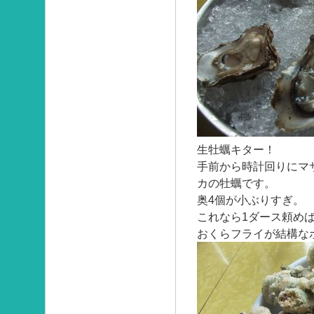
生牡蠣キター！
手前から時計回りにマ
カの牡蠣です。
奥4個が小ぶりすぎ。
これなら1ダース頼め
おくらフライが結構な