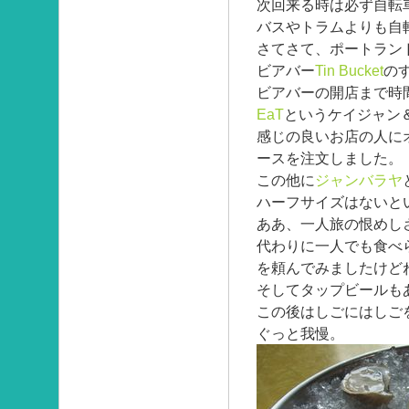
次回来る時は必ず自転
バスやトラムよりも自
さてさて、ポートラン
ビアバー
Tin Bucket
の
ビアバーの開店まで時
EaT
というケイジャン
感じの良いお店の人に
ースを注文しました。
この他に
ジャンバラヤ
ハーフサイズはないと
ああ、一人旅の恨めし
代わりに一人でも食べ
を頼んでみましたけど
そしてタップビールも
この後はしごにはしご
ぐっと我慢。