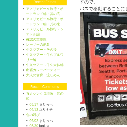
すので、
Recent Entries
バスで移動することに
アメリカビール旅行・ポ
ートランド編・其の弐
アメリカビール旅行・ポ
ートランド編・其の壱
アメリカビール旅行・シ
アトル編
確認の重要性
レーザーの痛み
牛久ツアー～その後
牛久ツアー～牛久ブルワ
リー編
牛久ツアー～牛久大仏編
出張カレーパーティー
大人の食育 流しめん
Recent Comments
直近シンクロ現象・其の
弐
09/17
まりっぺ
06/13
ユリキチ
心の叫び
06/02
まりっぺ
05/30
junkita