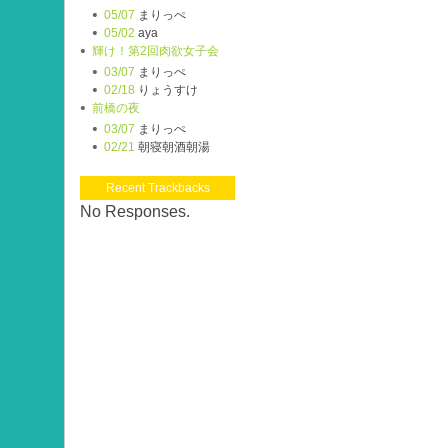
05/07
まりっぺ
05/02
aya
輝け！第2回肉欲女子会
03/07
まりっぺ
02/18
りょうすけ
前橋の夜
03/07
まりっぺ
02/21
朝寝朝酒朝湯
Recent Trackbacks
No Responses.