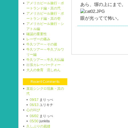
アメリカビール旅行・ポ
あら、塀の上にまで。
ートランド編・其の弐
アメリカビール旅行・ポ
眼が光ってて怖い。
ートランド編・其の壱
アメリカビール旅行・シ
アトル編
確認の重要性
レーザーの痛み
牛久ツアー～その後
牛久ツアー～牛久ブルワ
リー編
牛久ツアー～牛久大仏編
出張カレーパーティー
大人の食育 流しめん
Recent Comments
直近シンクロ現象・其の
弐
09/17
まりっぺ
06/13
ユリキチ
心の叫び
06/02
まりっぺ
05/30
junkita
久しぶりの裁縫