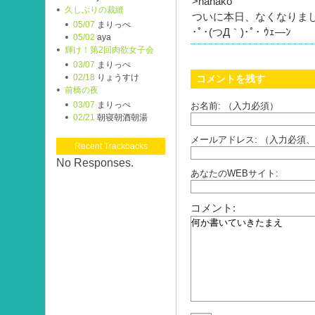
>hanako
久しぶりの裁縫
ついに本日、なくなりま
05/07
まりっぺ
･ﾟ･(つД｀)･ﾟ･ ｳｪ―ﾝ
05/02
aya
輝け！第2回肉欲女子会
03/07
まりっぺ
02/18
りょうすけ
コメントを残す
前橋の夜
03/07
まりっぺ
お名前: （入力必須）
02/21
朝寝朝酒朝湯
メールアドレス: （入力必須
Recent Trackbacks
No Responses.
あなたのWEBサイト:
コメント: