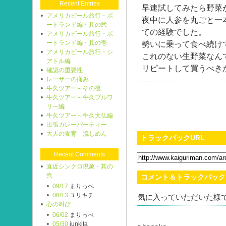
Recent Entries
早速試してみたら野菜
アメリカビール旅行・ポ
夜中に人参を丸ごと一
ートランド編・其の弐
ての経験でした。
アメリカビール旅行・ポ
ートランド編・其の壱
勢いに乗って食べ続け
アメリカビール旅行・シ
これのない生野菜なん
アトル編
リピートして買うべき
確認の重要性
レーザーの痛み
牛久ツアー～その後
牛久ツアー～牛久ブルワ
リー編
牛久ツアー～牛久大仏編
出張カレーパーティー
大人の食育 流しめん
トラックバックURL
Recent Comments
直近シンクロ現象・其の
弐
コメント＆トラックバック
09/17
まりっぺ
06/13
ユリキチ
気に入っていただいた様
心の叫び
06/02
まりっぺ
05/30
junkita