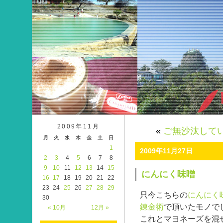
2009年11月
«
ご無沙汰して
月
火
水
木
金
土
日
1
2009年11月27日
2
3
4
5
6
7
8
9
10
11
12
13
14
15
にんにく味噌
16
17
18
19
20
21
22
23
24
25
26
27
28
29
只今こちらの
にんにく
30
錬金術
で頂いたモノで
« 10月
12月 »
これとマヨネーズを混