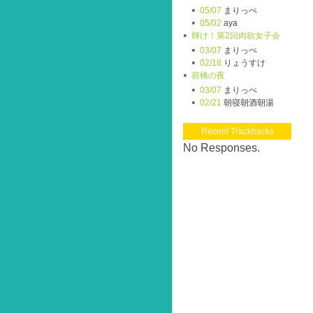
05/07
まりっぺ
05/02
aya
輝け！第2回肉欲女子会
03/07
まりっぺ
02/18
りょうすけ
前橋の夜
03/07
まりっぺ
02/21
朝寝朝酒朝湯
Recent Trackbacks
No Responses.