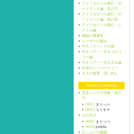
アメリカビール旅行・ポ
ートランド編・其の弐
アメリカビール旅行・ポ
ートランド編・其の壱
アメリカビール旅行・シ
アトル編
確認の重要性
レーザーの痛み
牛久ツアー～その後
牛久ツアー～牛久ブルワ
リー編
牛久ツアー～牛久大仏編
出張カレーパーティー
大人の食育 流しめん
Recent Comments
直近シンクロ現象・其の
弐
09/17
まりっぺ
06/13
ユリキチ
心の叫び
06/02
まりっぺ
05/30
junkita
久しぶりの裁縫