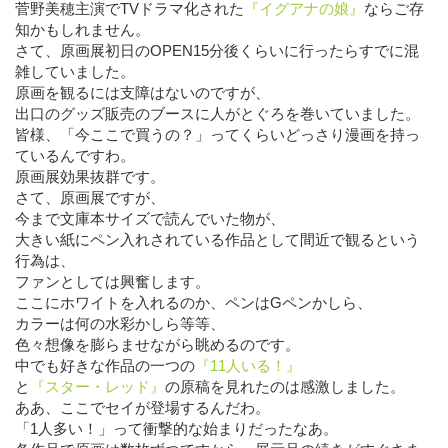
菅野美穂主演でTVドラマ化された
『イグアナの娘』
ならご存
知かもしれません。
さて、原画展初日のOPEN15分後くらいに行ったらすでに混
雑していました。
原画を観るには支障はないのですが、
出口のグッズ販売のブースに人がとぐろを巻いていました。
皆様、「今ここで買うの？」ってくらいどっさり漫画を持っ
ているんですわ。
原画展効果抜群です。
さて、原画展ですが、
今まで文庫本サイズで読んでいた物が、
大きい紙にペン入れされている作品として間近で観るという
行為は、
ファンとしては興奮します。
ここにホワイトを入れるのか、ペンはGペンかしら、
カラーは何の水彩かしら等等、
色々想像を膨らませながら眺めるのです。
中でも好きな作品の一つの
『11人いる！』
と
『スター・レッド』
の原稿を見れたのは感激しました。
ああ、ここでセイが登場するんだわ。
「1人多い！」って衝撃的な始まりだったなあ。