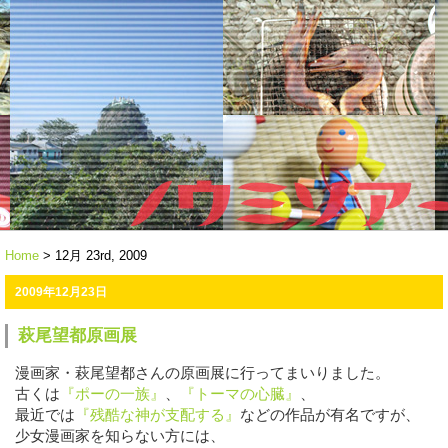
Home
> 12月 23rd, 2009
2009年12月23日
萩尾望都原画展
漫画家・萩尾望都さんの原画展に行ってまいりました。
古くは
『ポーの一族』
、
『トーマの心臓』
、
最近では
『残酷な神が支配する』
などの作品が有名ですが、
少女漫画家を知らない方には、