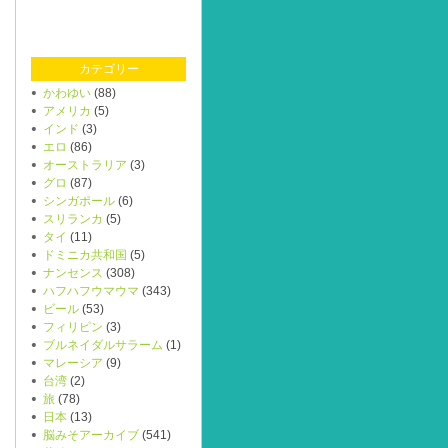
カテゴリー
かわゆい
(88)
アメリカ
(5)
インド
(3)
エロ
(86)
オーストラリア
(3)
グロ
(87)
シンガポール
(6)
スリランカ
(5)
タイ
(11)
ドミニカ共和国
(5)
ナンセンス
(308)
ハフハフウマウマ
(343)
ビール
(53)
フィリピン
(3)
ブルネイダルサラーム
(1)
マレーシア
(9)
台湾
(2)
旅
(78)
日本
(13)
脳みそアーカイブ
(541)