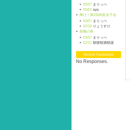
05/07
まりっぺ
05/02
aya
輝け！第2回肉欲女子会
03/07
まりっぺ
02/18
りょうすけ
前橋の夜
03/07
まりっぺ
02/21
朝寝朝酒朝湯
Recent Trackbacks
No Responses.