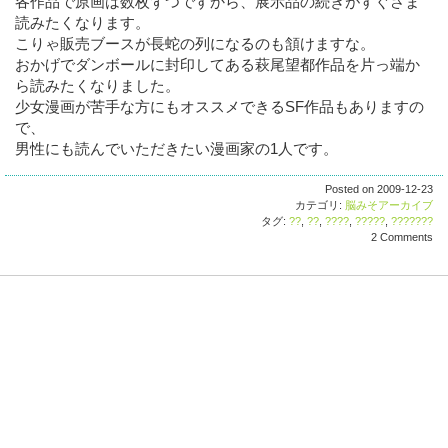
各作品で原画は数枚ずつですから、展示品の続きがすぐさま
読みたくなります。
こりゃ販売ブースが長蛇の列になるのも頷けますな。
おかげでダンボールに封印してある萩尾望都作品を片っ端か
ら読みたくなりました。
少女漫画が苦手な方にもオススメできるSF作品もありますの
で、
男性にも読んでいただきたい漫画家の1人です。
Posted on 2009-12-23
カテゴリ:
脳みそアーカイブ
タグ:
??
,
??
,
????
,
?????
,
???????
2 Comments