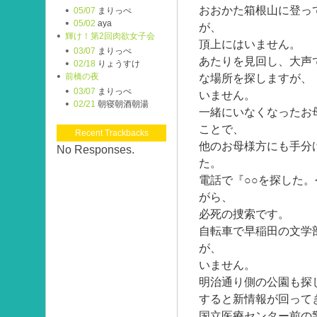
おおかた箱根山に登っ
05/07
まりっぺ
05/02
aya
が、
輝け！第2回肉欲女子会
頂上にはいません。
03/07
まりっぺ
あたりを見回し、大声
02/18
りょうすけ
前橋の夜
な場所を探しますが、
03/07
まりっぺ
いません。
02/21
朝寝朝酒朝湯
一緒にいなくなったお
ことで、
Recent Trackbacks
他のお母様方にも手分
No Responses.
た。
電話で『○○を探した。
がら、
必死の捜索です。
自転車で早稲田の文学
が、
いません。
明治通り側の公園も探
すると新情報が回って
国立医療センター前の