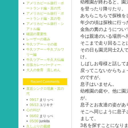
幼稚園が終わると、園
アメリカビール旅行・ポ
を登ったり降りたり、
ートランド編・其の弐
アメリカビール旅行・ポ
あちらこちらで探検を
ートランド編・其の壱
年少の頃は探検に行っ
アメリカビール旅行・シ
金魚の糞のようについ
アトル編
確認の重要性
今は親達のいる場所へ
レーザーの痛み
そこまで走り回ること
牛久ツアー～その後
その日も園児同士2人
牛久ツアー～牛久ブルワ
リー編
け、
牛久ツアー～牛久大仏編
しばしお母様と話して
出張カレーパーティー
戻ってこないからちょ
大人の食育 流しめん
のですが、
Recent Comments
息子はいません。
直近シンクロ現象・其の
幼稚園の庭や、他に園
弐
が、
09/17
まりっぺ
息子とお友達の姿があ
06/13
ユリキチ
心の叫び
そこへ同じように息子
06/02
まりっぺ
まして、
05/30
junkita
3名を探すことになり
久しぶりの裁縫