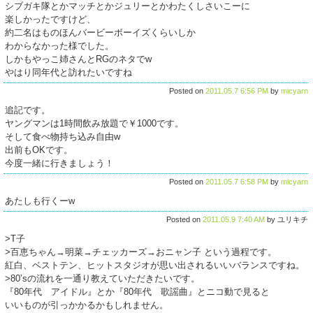
シブガキ隊とかマッチとかジュリーとかわたくしさいこーに
楽しかったですけど、
約二名はものほんバービーボーイズくらいしか
わからなかった様でした。
しかもやっこ姉さんとRGのネタでw
やはり同年代と訪れたいですね
Posted on
2011.05.7 6:56 PM
by
micyarn
追記です。
ヤングマンは1時間飲み放題で￥1000です。
そして食べ物持ち込み自由w
出前もOKです。
今度一緒に行きましょう！
Posted on
2011.05.7 6:58 PM
by
micyarn
あたしも行くーw
Posted on
2011.05.9 7:40 AM
by ユリキチ
>T子
>百恵ちゃん→明菜→チェッカーズ→おニャン子 という過程です。
紅白、ベストテン、ヒットスタジオが思い出されるいいバランスですね。
>80’sの流れを一通り教えていただきたいです。
『80年代 アイドル』とか『80年代 歌謡曲』とニコ動で見ると
いいものが引っかかるかもしれません。