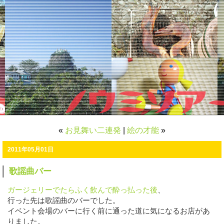
«
お見舞い二連発
|
絵の才能
»
2011年05月01日
歌謡曲バー
ガージェリーでたらふく飲んで酔っ払った後
、
行った先は歌謡曲のバーでした。
イベント会場のバーに行く前に通った道に気になるお店があ
りました。