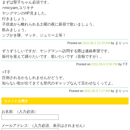
まずは聖子ちゃん必須です。
>micyarn,ユリキチ
ヤングマンのHP見ました。
行きましょう。
子供達から離れられる土曜の夜に新宿で歌いましょう。
飲みましょう。
シブがき隊、マッチ、ジュリー上等！
Posted on
2011.06.2 12:24 AM
by まりっぺ
ずうずうしいですが、ヤングマンへ訪問する際は連絡希望です。
振付を覚えて踊りたいです、歌いたいです（音痴ですが）。
Posted on
2011.06.6 3:56 PM
by T子
>T子
圧倒されるかもしれませんがどうぞ。
知らない歌が出てきても世代のギャップなんて言わせなくってよ。
Posted on
2011.06.9 7:17 AM
by まりっぺ
コメントを残す
お名前: （入力必須）
メールアドレス: （入力必須、表示はされません）