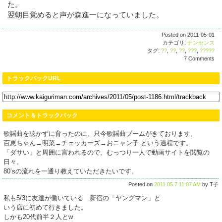
た。
翌朝目覚めると声が森進一になっていました。
Posted on 2011-05-01
カテゴリ:
ナンセンス
タグ:
??
,
??
,
??
,
???
,
?????
7 Comments
トラックバックURL
コメント＆トラックバック
歌謡曲を聴かずに育ったのに、只今歌謡曲ブームがきております。
百恵ちゃん→明菜→チェッカーズ→おニャン子 という過程です。
「ダサい」と周囲に言われるので、むっつり一人で動画サイトを閲覧の
日々。
80’sの流れを一通り教えていただきたいです。
Posted on
2011.05.7 11:07 AM
by T子
私も5/3に友達が働いている 新宿の「ヤングマン」と
いう店に初めて行きました。
しかも20代前半２人とw