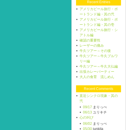
Recent Entries
アメリカビール旅行・ポ
ートランド編・其の弐
アメリカビール旅行・ポ
ートランド編・其の壱
アメリカビール旅行・シ
アトル編
確認の重要性
レーザーの痛み
牛久ツアー～その後
牛久ツアー～牛久ブルワ
リー編
牛久ツアー～牛久大仏編
出張カレーパーティー
大人の食育 流しめん
Recent Comments
直近シンクロ現象・其の
弐
09/17
まりっぺ
06/13
ユリキチ
心の叫び
06/02
まりっぺ
05/30
junkita