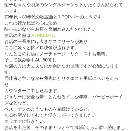
聖子ちゃんや明菜のシングルジャケットがたくさん貼られて
います。
70年代～80年代の歌謡曲とJ-POPバーのようです。
これは行かねばと心に決め、
酔っ払いながらお店へ雪崩れ込んだのでした。
お店の名前は
J-JUKE80’s
。
お店の一番奥には大きなスクリーンがあり、
ここに延々と懐メロ映像が流れます。
なんとこのお店はノーチャージ、リクエストも無料。
そして飲み物もALL500円。
お店の方は大丈夫なのか余計なお世話ですが心配になりま
す。
同伴者と争いながら我先にとリクエスト用紙にペンを走ら
せ、
カウンターに申し込みます。
ジュリーに安全地帯、とんねるず、少年隊、バービーボーイ
ズなどなど、
ベストテンのようなものを見続けていると、
ある欲望がむくむくと湧き上がってきました。
カラオケに行きたい。
お店を出た後、そのままカラオケで4時間くらい歌い続けまし