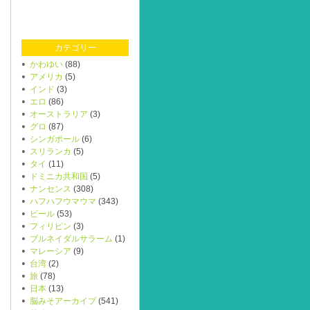
カテゴリー
かわゆい
(88)
アメリカ
(5)
インド
(3)
エロ
(86)
オーストラリア
(3)
グロ
(87)
シンガポール
(6)
スリランカ
(5)
タイ
(11)
ドミニカ共和国
(5)
ナンセンス
(308)
ハフハフウマウマ
(343)
ビール
(53)
フィリピン
(3)
ブルネイダルサラーム
(1)
マレーシア
(9)
台湾
(2)
旅
(78)
日本
(13)
脳みそアーカイブ
(541)