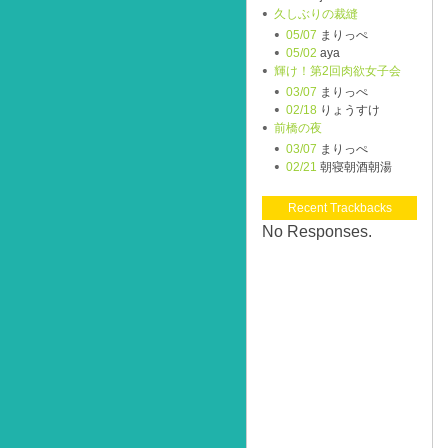
久しぶりの裁縫
05/07
まりっぺ
05/02
aya
輝け！第2回肉欲女子会
03/07
まりっぺ
02/18
りょうすけ
前橋の夜
03/07
まりっぺ
02/21
朝寝朝酒朝湯
Recent Trackbacks
No Responses.