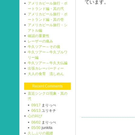
ています。
アメリカビール旅行・ポ
ートランド編・其の弐
アメリカビール旅行・ポ
ートランド編・其の壱
アメリカビール旅行・シ
アトル編
確認の重要性
レーザーの痛み
牛久ツアー～その後
牛久ツアー～牛久ブルワ
リー編
牛久ツアー～牛久大仏編
出張カレーパーティー
大人の食育 流しめん
Recent Comments
直近シンクロ現象・其の
弐
09/17
まりっぺ
06/13
ユリキチ
心の叫び
06/02
まりっぺ
05/30
junkita
久しぶりの裁縫