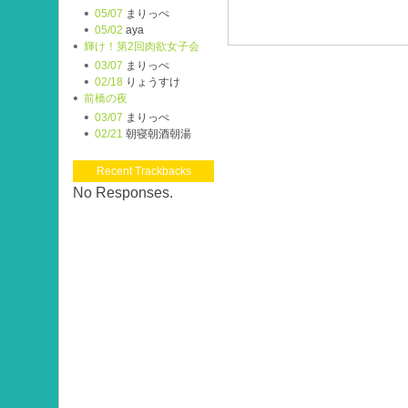
05/07
まりっぺ
05/02
aya
輝け！第2回肉欲女子会
03/07
まりっぺ
02/18
りょうすけ
前橋の夜
03/07
まりっぺ
02/21
朝寝朝酒朝湯
Recent Trackbacks
No Responses.