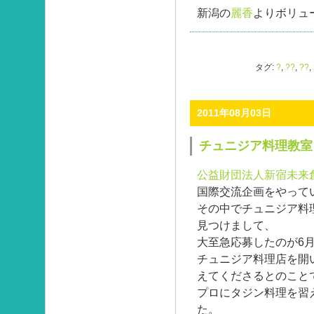
新潟の
麗香
よりボリュ
タグ:
?
,
??
,
??
,
2011年08月03日
チュニジア料理教室
公益財団法人新宿未来
国際交流企画をやって
その中でチュニジア料
見つけまして、
大至急応募したのが6
チュニジア料理店を開
えてくださるとのこと
プロにタジン料理を習
た。