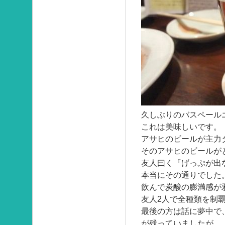
久しぶりのバスペール
これは美味しいです。
アサヒのビールが主力
そのアサヒのビールが
友人曰く『げっぷが出
本当にその通りでした
飲んで炭酸の膨満感が
友人2人で全種類を制
最後の方は話に夢中で
が残っていましたが。