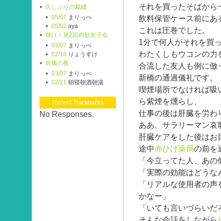
それを買ったそばから
久しぶりの裁縫
05/07
まりっぺ
飲料保管ケース前にあ
05/02
aya
これは圧巻でした。
輝け！第2回肉欲女子会
1分で何人がそれを買
03/07
まりっぺ
わたくしもウコンの力
02/18
りょうすけ
前橋の夜
合流した友人も例に倣
03/07
まりっぺ
新橋の通過儀礼です。
02/21
朝寝朝酒朝湯
喫煙場所でなければ吸
ら紫煙を燻らし、
Recent Trackbacks
仕事の後は肝臓を労わ
No Responses.
ああ、サラリーマン哀
肝臓ケアをした後はお
途中
赤ひげ薬局
の前を
「今立ってた人、あの
「実際の効能はどうな
「リアルな使用者の声
かなー」
「いても言いづらいだ
そんな会話をしながら