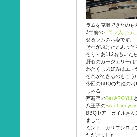
ラムを克服できたのも
3年前の
イラン人ごっ
せるラムのお姿です。
それが焼けたと思った
そりゃあ112名もいた
肝心のガージェリーは
わたくしの好みはエス
それができるのもこう
今回のBBQの共催のお
しゃる
西新宿の
Bar ARGYLL
八王子の
BAR Dionyso
BBQ中アーガイルさ
まして、
ミント、カリブシロッ
ただきました。