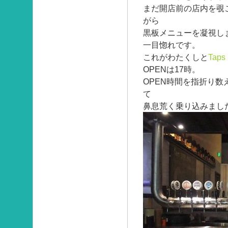
まだ開店前の店内を覗
がら
黒板メニューを凝視し
一目惚れです。
これがわたくしと
Taps 
OPENは17時。
OPEN時間を指折り数
て
鼻息荒く乗り込みまし