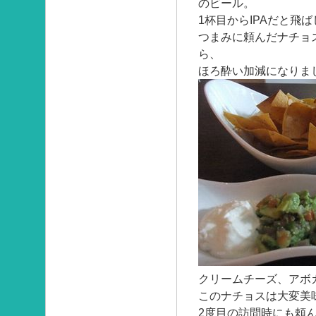
のビール。
1杯目からIPAだと飛
つまみに頼んだナチョ
ら、
ほろ酔い加減になりま
クリームチーズ、アボ
このナチョスは大変美
2度目の訪問時にも頼