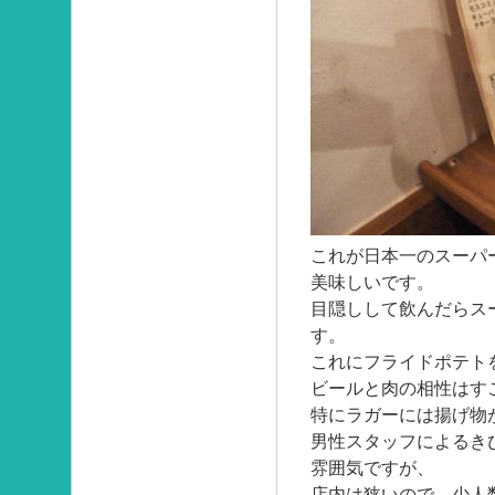
これが日本一のスーパ
美味しいです。
目隠しして飲んだらス
す。
これにフライドポテト
ビールと肉の相性はす
特にラガーには揚げ物
男性スタッフによるき
雰囲気ですが、
店内は狭いので、少人