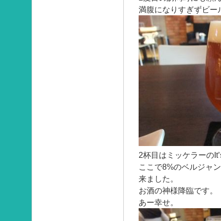
満腹になりすぎずビー
2杯目はミッケラーのIt’s Al
ここで8%のベルジャ
来ました。
お酒の神様降臨です。
あー幸せ。