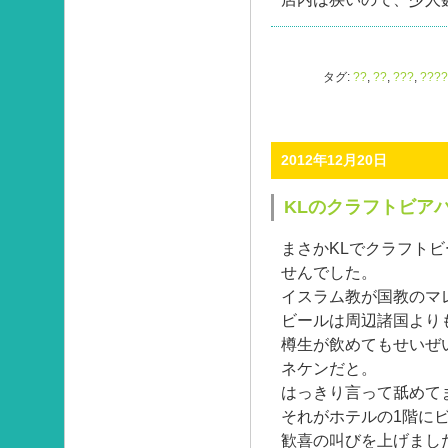
タグ:
??
,
??
,
???
,
????
2012年12月20日
KLのクラフトビア
まさかKLでクラフト
せんでした。
イスラム教が国教のマ
ビールは周辺諸国より
樽生が飲めてもせいぜ
ネケンだと。
はっきり言って舐めて
それがホテルの1階に
歓喜の叫びを上げまし