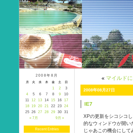
2008年8月
«
マイルドに
月
火
水
木
金
土
日
1
2
3
2008年08月27日
4
5
6
7
8
9
10
11
12
13
14
15
16
17
IE7
18
19
20
21
22
23
24
25
26
27
28
29
30
31
XPの更新をシコシコし
« 7月
9月 »
的なウィンドウが開い
Recent Entries
じゃあこの機会にして