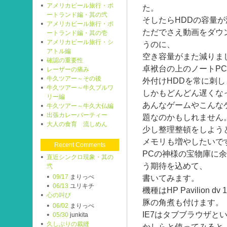
アメリカビール旅行・ポ
た。
ートランド編・其の弐
そしたらHDDの容量
アメリカビール旅行・ポ
ただでさえ動画をダウ
ートランド編・其の壱
アメリカビール旅行・シ
うのに、
アトル編
空き容量がまた減りま
確認の重要性
卓袱台の上のノートP
レーザーの痛み
牛久ツアー～その後
外付けHDDを常に刺
牛久ツアー～牛久ブルワ
しかもどんどん遅くな
リー編
あんなゲームやこんなゲ
牛久ツアー～牛久大仏編
出張カレーパーティー
題なのかもしれません
大人の食育 流しめん
少し整理整頓をしよう
メモリも増やしたいで
Recent Comments
PCの神様の宝物庫に
直近シンクロ現象・其の
う期待を込めて、
弐
09/17
まりっぺ
書いてみます。
06/13
ユリキチ
機種はHP Pavilion dv
心の叫び
豚の角煮も付けます。
06/02
まりっぺ
IE7はタブブラウザとい
05/30
junkita
久しぶりの裁縫
かしらと使ってみると