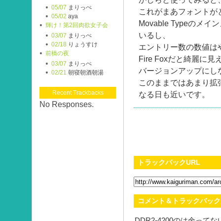
05/07
まりっぺ
これがまあフォントが
05/02
aya
Movable Type
輝け！第2回肉欲女子会
いるし、
03/07
まりっぺ
02/18
りょうすけ
エントリー数の数値は
前橋の夜
Fire Foxだと綺麗
03/07
まりっぺ
バージョンアップにし
02/21
朝寝朝酒朝湯
このままではあまり拡張さ
Recent Trackbacks
なる日も近いです。
No Responses.
トラックバックURL
コメント＆トラックバック
DDR2-4200のは余って