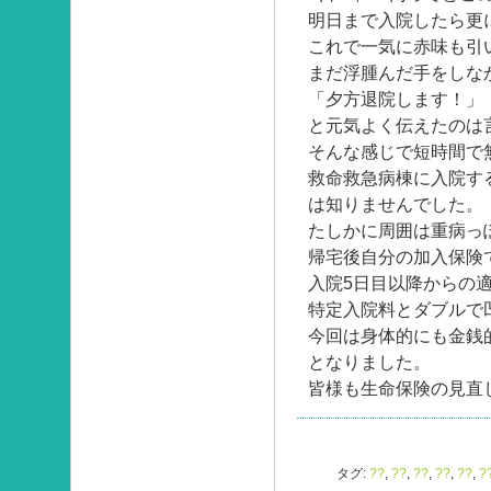
明日まで入院したら更
これで一気に赤味も引
まだ浮腫んだ手をしな
「夕方退院します！」
と元気よく伝えたのは
そんな感じで短時間で
救命救急病棟に入院す
は知りませんでした。
たしかに周囲は重病っ
帰宅後自分の加入保険
入院5日目以降からの
特定入院料とダブルで
今回は身体的にも金銭
となりました。
皆様も生命保険の見直
タグ:
??
,
??
,
??
,
??
,
??
,
?