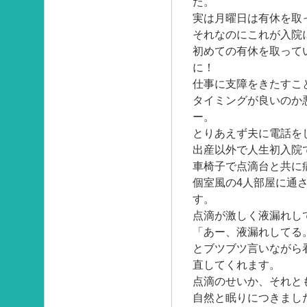
た。
実は月曜日は有休を取
それなのにこれが入院
初めての有休を取って
に！
仕事に支障をきたすこ
タイミングが良いのか
ー。
とりあえず夫に電話を
出産以外で人生初入院
車椅子で点滴台と共に
個室風の4人部屋に通
す。
点滴が激しく液漏れし
「あー、液漏れしてる
とブツブツ言いながら
直してくれます。
点滴のせいか、それと
自然と眠りにつきまし