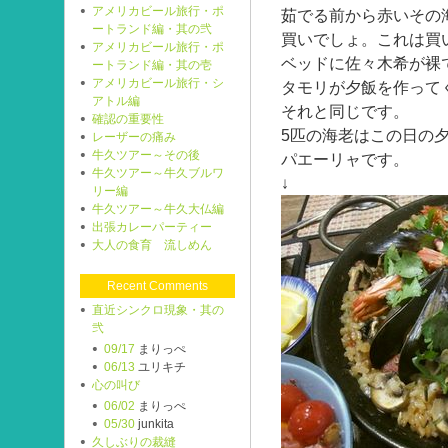
アメリカビール旅行・ポ
茹でる前から赤いその
ートランド編・其の弐
買いでしょ。これは買
アメリカビール旅行・ポ
ベッドに佐々木希が裸
ートランド編・其の壱
アメリカビール旅行・シ
タモリが夕飯を作って
アトル編
それと同じです。
確認の重要性
5匹の海老はこの日の
レーザーの痛み
牛久ツアー～その後
パエーリャです。
牛久ツアー～牛久ブルワ
↓
リー編
牛久ツアー～牛久大仏編
出張カレーパーティー
大人の食育 流しめん
Recent Comments
直近シンクロ現象・其の
弐
09/17
まりっぺ
06/13
ユリキチ
心の叫び
06/02
まりっぺ
05/30
junkita
久しぶりの裁縫