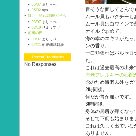
05/07
まりっぺ
旨そうな面してとんで
05/02
aya
輝け！第2回肉欲女子会
ムール貝もパクチーも
03/07
まりっぺ
ムール貝は白ワインで
02/18
りょうすけ
オイルで炒めて、
前橋の夜
海の幸のエキスがたっ
03/07
まりっぺ
02/21
朝寝朝酒朝湯
ンの香り。
一口頬張ればバルセロ
Recent Trackbacks
た。
No Responses.
これは過去最高の出来
海老アレルギーの心配
念のため海老以外をガ
2時間後。
何だか胃が痛いです。
3時間後。
身体の局所が痒くなっ
そして下痢も始まりま
これは久しく出ていな
ありません。