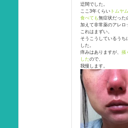
迂闊でした。
ここ3年くらい
トムヤ
食べても
無症状だった
加えて非常薬のアレロ
これはまずい。
そうこうしているうち
した。
痒みはありますが、
掻
した
ので、
我慢します。