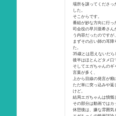
場所を譲ってくださっ
した。
そこからです。
番組が妙な方向に行っ
司会役の早川亜希さん
う内容だったのですが
まずその占い師の耳障
た。
35歳とは思えないだ
後半はほとんどタメ口
そしてエガちゃんのギ
言葉が多く、
上から目線の発言が癪
ただ単に突っ込みや返
けど。
結局エガちゃんは憤慨
その部分は動画ではカ
休憩後は、嫌な雰囲気
エガちゃんの映画評論と