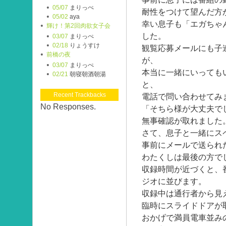
05/07
まりっぺ
耐性をつけて望んだ方
05/02
aya
幸い息子も「エガちゃ
輝け！第2回肉欲女子会
した。
03/07
まりっぺ
02/18
りょうすけ
観覧応募メールにも子
前橋の夜
が、
03/07
まりっぺ
本当に一緒にいっても
02/21
朝寝朝酒朝湯
と、
Recent Trackbacks
電話で問い合わせてみ
No Responses.
「そちら様が大丈夫で
無事確認が取れました
さて、息子と一緒にス
事前にメールで送られ
わたくしは最後の方で
収録時間が近づくと、
ジオに並びます。
収録中は通行者から見
臨時にスライドドアが
おかげで満員電車並み