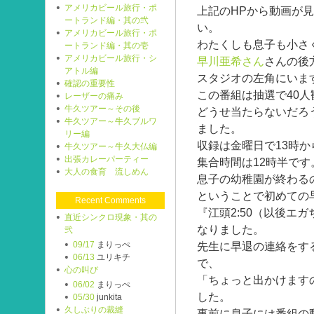
アメリカビール旅行・ポ
上記のHPから動画が
ートランド編・其の弐
い。
アメリカビール旅行・ポ
わたくしも息子も小さ
ートランド編・其の壱
アメリカビール旅行・シ
早川亜希さん
さんの後
アトル編
スタジオの左角にいま
確認の重要性
この番組は抽選で40
レーザーの痛み
牛久ツアー～その後
どうせ当たらないだろ
牛久ツアー～牛久ブルワ
ました。
リー編
収録は金曜日で13時か
牛久ツアー～牛久大仏編
出張カレーパーティー
集合時間は12時半です
大人の食育 流しめん
息子の幼稚園が終わる
ということで初めての
Recent Comments
『江頭2:50（以後エ
直近シンクロ現象・其の
なりました。
弐
09/17
まりっぺ
先生に早退の連絡をす
06/13
ユリキチ
で、
心の叫び
「ちょっと出かけます
06/02
まりっぺ
した。
05/30
junkita
久しぶりの裁縫
事前に息子には番組の