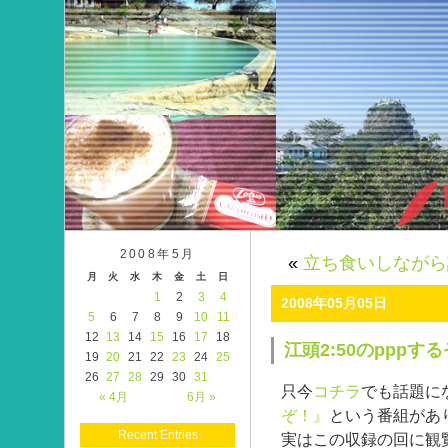
2008年5月
«
立ち食いしながら
月
火
水
木
金
土
日
1
2
3
4
2008年05月05日
5
6
7
8
9
10
11
12
13
14
15
16
17
18
江頭2:50のpppす
19
20
21
22
23
24
25
26
27
28
29
30
31
只今
コチラ
でも話題に
« 4月
6月 »
ぞ！』
という番組があ
Recent Entries
実はこの収録の回に観