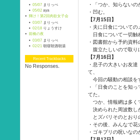
・「つか、知らないの
05/07
まりっぺ
05/02
aya
・凹む。
輝け！第2回肉欲女子会
【7月15日】
03/07
まりっぺ
・夫に日食についての
02/18
りょうすけ
前橋の夜
日食について一切触
03/07
まりっぺ
・図書館から予約資料
02/21
朝寝朝酒朝湯
腹立たしいので取り
【7月16日】
Recent Trackbacks
・息子の大きいお友達
No Responses.
て、
今回の騒動の相談を
・「日食のことを知っ
てた。
つか、情報網は多くて
決められた周波数し
とズバリそのとおり
・その後、みんなで花
・ゴキブリの呪いなの
【7月17日】