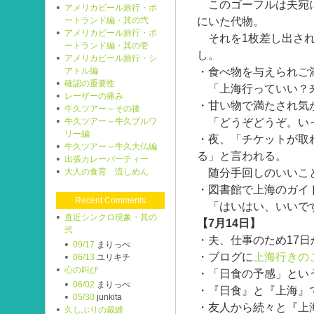
このゴーフルは夫宛に
アメリカビール旅行・ポ
にいた代物。
ートランド編・其の弐
アメリカビール旅行・ポ
それを1枚差し出され
ートランド編・其の壱
し。
アメリカビール旅行・シ
・食べ物を与えられご
アトル編
確認の重要性
「上海行っていい？
レーザーの痛み
・甘い物で満たされ気
牛久ツアー～その後
「どうぞどうぞ。い
牛久ツアー～牛久ブルワ
リー編
・夜、「チケットが取れ
牛久ツアー～牛久大仏編
る」と言われる。
出張カレーパーティー
随分手回しのいいこ
大人の食育 流しめん
・図書館で上海のガイ
Recent Comments
「はいはい、いいで
直近シンクロ現象・其の
【7月14日】
弐
・夫、仕事のため17日
09/17
まりっぺ
・ブログに
上海行きの
06/13
ユリキチ
心の叫び
・「日食の予感」とい
06/02
まりっぺ
・『日食』と『上海』
05/30
junkita
・友人から続々と『上
久しぶりの裁縫